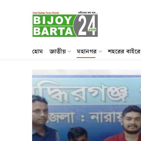
হোম
জাতীয়
মহানগর
শহরের বাইরে