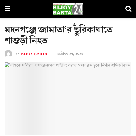
মদনগঞ্জে জামাতা’র ছুঁরিকাঘাতে
শাশুড়ী নিহত
BY
BIJOY BARTA
অক্টোবর ১৭, ২০১৬