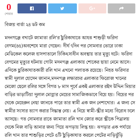
0
শেয়ার
বিজয় বার্তা ২৪ ডট কম
মদনগঞ্জে বখাটে জামাতা রলি’র ছুঁরিকাঘাতে আহত শাশুড়ী ফরিদা
বেগম(৪৫)অবশেষে মারা গেছেন। দীর্ঘ ৭দিন পর সোমবার ভোরে ঢাকা
মেডিকেল কলেজ হাসপাতালে চিকিৎসাধীন অবস্থায় তার মৃত্যু ঘটে। ফরিদা
বেগমের মৃত্যুর ঘটনায় গোটা মদনগঞ্জ এলাকায় শোকের ছায়া নেমে আসে।
এদিকে ছুরিকাঘাতকারী রলি খান এখনো পলাতক রয়েছে। নিহত ফরিদার
স্বামী দুলাল হোসেন জানান,মদনগঞ্জ লক্ষারচর এলাকার ফিরোজ খানের
মেজো ছেলে রলির সঙ্গে বিগত ৮ মাস পূর্বে একই এলাকার রইস উদ্দিন মিয়ার
বাড়ির ভাড়াটিয়া দুলাল মোল্লার মেয়ের সামাজিকভাবে বিয়ে হয়। বিয়ের পর
থেকে মেহেরুন নেছা জানতে পারে তার স্বামী এক জন নেশাখোর। এ জন্য সে
স্বামীর সংসার ত্যাগ করার সিদ্ধান্ত নেয়। এ নিয়ে স্বামী-স্ত্রীর মধ্যে বিরোধ চলে
আসছে। গত সোমবার রাতে জামাতা রলি খান জোর করে স্ত্রীকে পিত্রালয়
থেকে নিজ বাড়ি আনার জন্য গিয়ে ঝগড়ায় লিপ্ত হয়। ঝগড়ার এক পর্যায়ে
রলি খান তার শাশুড়ির পেটে ৫টি ছুঁড়িকাঘাত করলে পেটের নাড়িভুঁড়ি