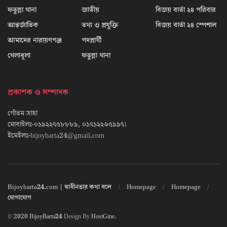
ফতুল্লা থানা
জাতীয়
বিজয় বার্তা ২৪ পরিবার
আন্তর্জাতিক
তথ্য ও প্রযুক্তি
বিজয় বার্তা ২৪ স্পেশাল
আমাদের নারায়ণগঞ্জ
পদপ্রার্থী
খেলাধূলা
ফতুল্লা থানা
প্রকাশক ও সম্পাদক
গৌতম সাহা
মোবাইলঃ-০১৯২২৭৫৮৮৮৯, ০১৭১২২৬৫৯৯৭।
ইমেইলঃ-bijoybarta24@gmail.com
Bijoybarta24.com | স্বাধীনতার কথা বলে
Homepage
Homepage
যোগাযোগ
© 2020
BijoyBarta24
Design By
HostGine
.