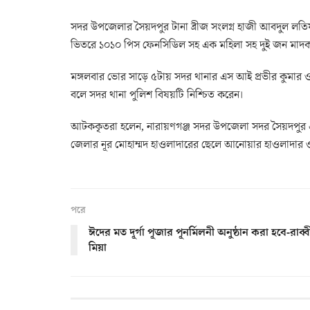
সদর উপজেলার সৈয়দপুর টানা ব্রীজ সংলগ্ন হাজী আবদুল লতিফ 
ভিতরে ১০১০ পিস ফেনসিডিল সহ এক মহিলা সহ দুই জন মাদক ব
মঙ্গলবার ভোর সাড়ে ৫টায় সদর থানার এস আই প্রভীর কুমার 
বলে সদর থানা পুলিশ বিষয়টি নিশ্চিত করেন।
আটককৃতরা হলেন, নারায়ণগঞ্জ সদর উপজেলা সদর সৈয়দপুর 
জেলার নূর মোহাম্মদ হাওলাদারের ছেলে আনোয়ার হাওলাদার ও 
পরে
ঈদের মত দূর্গা পূজার পূনর্মিলনী অনুষ্ঠান করা হবে-রাব্ব
মিয়া