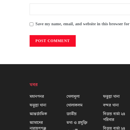
Save my name, email, and website in this browser for
খবর
মহানগনর
খেলাধূলা
ফতুল্লা থানা
ফতুল্লা থানা
খোলাকলম
বন্দর থানা
আন্তর্জাতিক
জাতীয়
বিজয় বার্তা ২৪
পরিবার
আমাদের
তথ্য ও প্রযুক্তি
নারায়ণগঞ্জ
বিজয় বার্তা ২৪