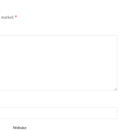
*
re marked
Website