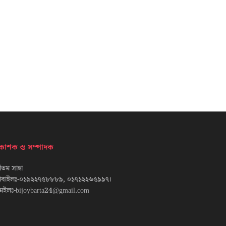
্রকাশক ও সম্পাদক
তম সাহা
োবাইলঃ-০১৯২২৭৫৮৮৮৯, ০১৭১২২৬৫৯৯৭।
েইলঃ-bijoybarta24@gmail.com