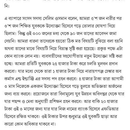
নি।
এ ব্যাপারে সংসদ সদস্য সেলিম ওসমান বলেন, আমরা ৫’শ জন নারীর পর
৩’শ জন শিক্ষিত যুবককে উদ্যোক্তা হিসেবে গড়ে তোলার ঘোষণা দিয়ে
ছিলাম। কিন্তু ওই ৩০০ জনের মধ্য থেকে ৯০ জন তাদের আবেদন জমা
দেয়নি। আমরা ধারনা তাদেরকে হয়তো ঠিক মত বিষয়টি বুঝিয়ে বলা হয়নি
অথবা তাদের মাঝে বিষয়টি নিয়ে বিভ্রান্ত সৃষ্টি করা হয়েছে। প্রকৃত পক্ষে এটা
কোন ব্যাংক লোন নয়। ব্যবসায়ীদের সহযোগীতায় নতুন উদ্যোক্তা সষ্টি করা
হচ্ছে। আমরা প্রতিটি যুবককে ২৫ হাজার টাকা করে চলতি মূলধন প্রদান
করবো। যার মধ্যে থেকে তারা ১ হাজার টাকা দিয়ে নারায়ণগঞ্জ চেম্বার অব
কর্মাস এন্ড ইন্ডাস্ট্রি এর সদস্য পদ গ্রহন করবে। ৪ হাজার টাকা তারা আগামী
৩ মাস নিজেকে একজন উদ্যোক্তা হিসেবে গড়ে তুলতে অভিজ্ঞতা অর্জনের
জন্য ব্যয় করবে। প্রয়োজনে তারা বিনামূল্যে যুব উন্নয়ন অধিদপ্তর থেকে যার
যার পছন্দ ও মেধা অনুযায়ী প্রশিক্ষন গ্রহন করবে। আর বাকি ২০ হাজার
টাকা ওই ৩ মাসের জন্য যার যার নিজ নামের ব্যাংক হিসেবে এফডিআর
হিসেবে রক্ষিত থাকবে। ওই টাকার উপর শুধুমাত্র ওই যুবকটি ছাড়া আর
কারো কোন অধিকার থাকবে না।