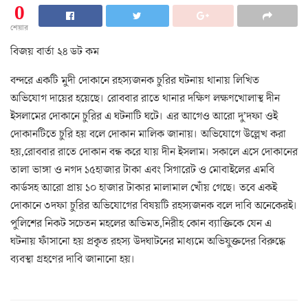
0
শেয়ার
বিজয় বার্তা ২৪ ডট কম
বন্দরে একটি মুদী দোকানে রহস্যজনক চুরির ঘটনায় থানায় লিখিত
অভিযোগ দায়ের হয়েছে। রোববার রাতে থানার দক্ষিণ লক্ষণখোলাস্থ দীন
ইসলামের দোকানে চুরির এ ঘটনাটি ঘটে। এর আগেও আরো দু’দফা ওই
দোকানটিতে চুরি হয় বলে দোকান মালিক জানায়। অভিযোগে উল্লেখ করা
হয়,রোববার রাতে দোকান বন্ধ করে যায় দীন ইসলাম। সকালে এসে দোকানের
তালা ভাঙ্গা ও নগদ ১৫হাজার টাকা এবং সিগারেট ও মোবাইলের এমবি
কার্ডসহ আরো প্রায় ১০ হাজার টাকার মালামাল খোঁয় গেছে। তবে একই
দোকানে ৩দফা চুরির অভিযোগের বিষয়টি রহস্যজনক বলে দাবি অনেকেরই।
পুলিশের নিকট সচেতন মহলের অভিমত,নিরীহ কোন ব্যাক্তিকে যেন এ
ঘটনায় ফাঁসানো হয় প্রকৃত রহস্য উদঘাটনের মাধ্যমে অভিযুক্তদের বিরুদ্ধে
ব্যবস্থা গ্রহণের দাবি জানানো হয়।