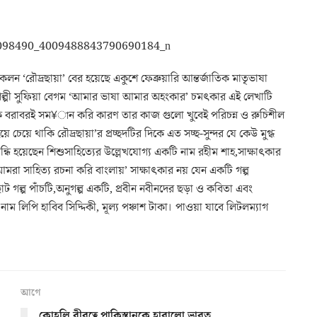
লন ‘রৌদ্রছায়া’ বের হয়েছে একুশে ফেব্রুয়ারি আন্তর্জাতিক মাতৃভাষা
িল্পী সুফিয়া বেগম ‘আমার ভাষা আমার অহংকার’ চমৎকার এই লেখাটি
বরাবরই সম¥ান করি কারণ তার কাজ গুলো খুবেই পরিচন্ন ও রুচিশীল
েয়ে থাকি রৌদ্রছায়া’র প্রচ্ছদটির দিকে এত সচ্ছ-সুন্দর যে কেউ মুগ্ধ
ন্ধি হয়েছেন শিশুসাহিত্যের উল্লেখযোগ্য একটি নাম রহীম শাহ,সাক্ষাৎকার
া সাহিত্য রচনা করি বাংলায়’ সাক্ষাৎকার নয় যেন একটি গল্প
ট গল্প পাঁচটি,অনুগল্প একটি, প্রবীন নবীনদের ছড়া ও কবিতা এবং
াম লিপি হাবিব সিদ্দিকী, মূল্য পঞ্চাশ টাকা। পাওয়া যাবে লিটলম্যাগ
আগে
কোহলি বীরত্বে পাকিস্তানকে হারালো ভারত