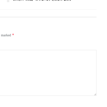
*
re marked