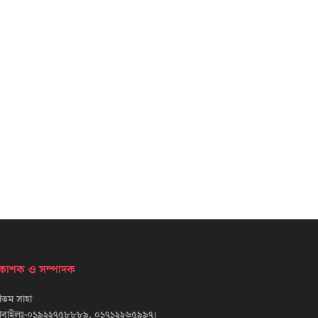
্রকাশক ও সম্পাদক
তম সাহা
োবাইলঃ-০১৯২২৭৫৮৮৮৯, ০১৭১২২৬৫৯৯৭।