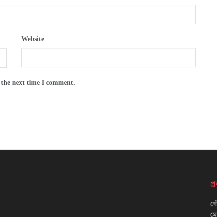
Website
 the next time I comment.
প
গৌ
ম