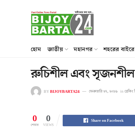
হোম
জাতীয়
মহানগর
শহরের বাইরে
রুচিশীল এবং সৃজনশীল 
BY
BIJOYBARTA24
ফেব্রুয়ারি ২৭, ২০১৬
in
ব্রেকি
0
0
Share on Facebook
শেয়ার
VIEWS