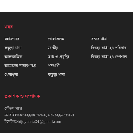
খবর
মহানগনর
খোলাকলম
বন্দর থানা
ফতুল্লা থানা
জাতীয়
বিজয় বার্তা ২৪ পরিবার
আন্তর্জাতিক
তথ্য ও প্রযুক্তি
বিজয় বার্তা ২৪ স্পেশাল
আমাদের নারায়ণগঞ্জ
পদপ্রার্থী
খেলাধূলা
ফতুল্লা থানা
প্রকাশক ও সম্পাদক
গৌতম সাহা
মোবাইলঃ-০১৯২২৭৫৮৮৮৯, ০১৭১২২৬৫৯৯৭।
ইমেইলঃ-bijoybarta24@gmail.com