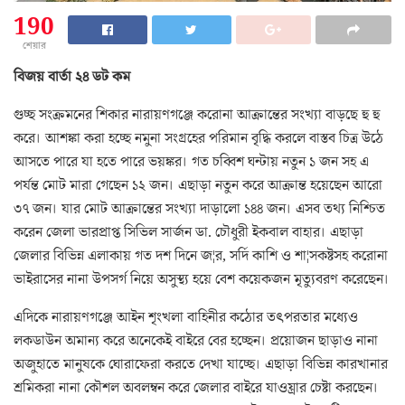
190
শেয়ার
বিজয় বার্তা ২৪ ডট কম
গুচ্ছ সংক্রমনের শিকার নারায়ণগঞ্জে করোনা আক্রান্তের সংখ্যা বাড়ছে হু হু
করে। আশঙ্কা করা হচ্ছে নমুনা সংগ্রহের পরিমান বৃদ্ধি করলে বাস্তব চিত্র উঠে
আসতে পারে যা হতে পারে ভয়ঙ্কর। গত চব্বিশ ঘন্টায় নতুন ১ জন সহ এ
পর্যন্ত মোট মারা গেছেন ১২ জন। এছাড়া নতুন করে আক্রান্ত হয়েছেন আরো
৩৭ জন। যার মোট আক্রান্তের সংখ্যা দাড়ালো ১৪৪ জন। এসব তথ্য নিশ্চিত
করেন জেলা ভারপ্রাপ্ত সিভিল সার্জন ডা. চৌধুরী ইকবাল বাহার। এছাড়া
জেলার বিভিন্ন এলাকায় গত দশ দিনে জ¦র, সর্দি কাশি ও শা¦সকষ্টসহ করোনা
ভাইরাসের নানা উপসর্গ নিয়ে অসুস্থ্য হয়ে বেশ কয়েকজন মৃত্যুবরণ করেছেন।
এদিকে নারায়ণগঞ্জে আইন শৃংখলা বাহিনীর কঠোর তৎপরতার মধ্যেও
লকডাউন অমান্য করে অনেকেই বাইরে বের হচ্ছেন। প্রয়োজন ছাড়াও নানা
অজুহাতে মানুষকে ঘোরাফেরা করতে দেখা যাচ্ছে। এছাড়া বিভিন্ন কারখানার
শ্রমিকরা নানা কৌশল অবলম্বন করে জেলার বাইরে যাওয়্রার চেষ্টা করছেন।