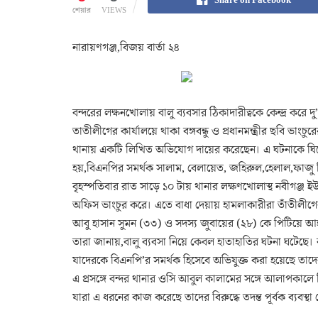
শেয়ার
VIEWS
নারায়ণগঞ্জ,বিজয় বার্তা ২৪
বন্দরের লক্ষনখোলায় বালু ব্যবসার ঠিকাদারীত্বকে কেন্দ্র করে 
তাতীলীগের কার্যালয়ে থাকা বঙ্গবন্ধু ও প্রধানমন্ত্রীর ছবি ভাং
থানায় একটি লিখিত অভিযোগ দায়ের করেছেন। এ ঘটনাকে ঘির
হয়,বিএনপির সমর্থক সালাম, বেলায়েত, জহিরুল,হেলাল,ফাজু
বৃহস্পতিবার রাত সাড়ে ১০ টায় থানার লক্ষণখোলাস্থ নবীগঞ্জ ইউন
অফিস ভাংচুর করে। এতে বাধা দেয়ায় হামলাকারীরা তাঁতীলীগে
আবু হাসান সুমন (৩৩) ও সদস্য জুবায়ের (২৮) কে পিটিয়ে 
তারা জানায়,বালু ব্যবসা নিয়ে কেবল হাতাহাতির ঘটনা ঘটেছে। বঙ
যাদেরকে বিএনপি’র সমর্থক হিসেবে অভিযুক্ত করা হয়েছে ত
এ প্রসঙ্গে বন্দর থানার ওসি আবুল কালামের সঙ্গে আলাপকালে
যারা এ ধরনের কাজ করেছে তাদের বিরুদ্ধে তদন্ত পূর্বক ব্যবস্থা