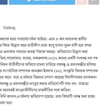
দু’গ্রুপের মধ্যে সংঘর্ষের ঘটনা ঘটেছে। এতে ৩ জন আহতসহ স্থানীয়
চুরের বিষয় উল্লেখ করে তাতীলীগ নেতা আবু হাসান সুমন বাদী হয়ে বন্দর
ে এলাকায় থমথমে অবস্থা বিরাজ করছে। অভিযোগে উল্লেখ করা
 মিয়া,শাহজাহান, তাহের, নজরুলসহ ১০/১২ জনের একটি সংঘবদ্ধ দল গত
িয়ন তাঁতীলীগের অফিসে হামলা চালিয়ে বঙ্গবন্ধু ও প্রধানমন্ত্রীর ছবিসহ
র সাংগঠনিক সম্পাদক কামরুল ইসলাম (৩২), সাংস্কৃতি বিষয়ক সম্পাদক
আহত করে। তবে এ ঘটনায় ভিন্নমত পোষণ করেছে বিবাদীপক্ষের লোকজন।
্গবন্ধু ও প্রধানমন্ত্রীর ভাংচুর করার অভিযোগটি সত্য নয়। তাছাড়া
াদের অনেকেই আওয়ামীলীগের রাজনীতির সঙ্গে জড়িত।
 তিনি জানান,এ ঘটনায় অভিযোগ হয়েছে। তবে বিষয়টি তদন্ত করা হচ্ছে।
 নেয়া হবে।