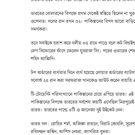
ভারতের বোলারদের বিপক্ষে প্রথম থেকেই স্বস্তিতে ছিলেন না 
ওপেনার। দলের রান তখন ৩২। পাকিস্তানের বিপদ আরো বাড়িয়ে
সমর্থকরা।
তবে সবাইকে হতাশ করে দলীয় ৩৫ রানে পাণ্ডে বলে কট বিহা
লেগ বিফোরের ফাঁদে ফেলেন যুবরাজ সিং। পরের ওভারের শেষ ব
শহিদ আফ্রিদি।
টপ অর্ডারের ব্যর্থতার দিনে ব্যর্থ হয়েছে লোয়ার অর্ডারের ব
সবোর্চ্চ ২৫ রান করা সরফরাজ খানকেও আউট করেন বাহাতি এই স
টি-টোয়েন্টি পরিসংখ্যানে পাকিস্তানের চেয়ে এগিয়ে ভারত। এই
পাকিস্তানের বিপক্ষে ভারতের সর্বশেষ জয়টি এসেছিল মিরপুরেই
ভারত। ভারতের পান্ডে ৩টি ও জাদেজা দুই উইকেট নেন।
ভারত দল : রোহিত শর্মা, অজিঙ্কা রাহানে, বিরাট কোহলি, সুরেশ রায়
রবিচন্দ্রন অশ্বিন, আশিস নেহরা, জাসপ্রিত বুমরা।