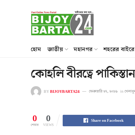
হোম
জাতীয়
মহানগর
শহরের বাইরে
কোহলি বীরত্বে পাকিস্ত
BY
BIJOYBARTA24
ফেব্রুয়ারি ২৭, ২০১৬
in
খেলাধূ
0
0
Share on Facebook
শেয়ার
VIEWS