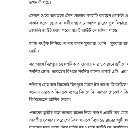
তখন কাঁপছে।
সেখান থেকে ভারতকে টেনে তোলার কাজটি করছেন কোহলি ও যু
একাই করেন ৪৯ রান। দলীয় ৭৪ রানে আম্পায়ারের ভুল সিদ্ধা
কোহলি আউট হবার পরের বলেই আউট হন হার্দিক পান্ডে।
বাকি পথটুক নির্বিঘ্‌েন পার করান যুবরাজ-ধোনি। যুবরাজ 
ধোনি।
এর আগে মিরপুরে ১৭ দশমিক ৩ ওভারে মাত্র ৮৩ রানে গুটিয়ে যা
সর্বনিম্ন স্কোর। ভারতের বিপক্ষে সর্বনিম্ন রানের রেকর্ড এটি
শনিবার হোম অব ক্রিকেট মিরপুরে ম্যাচে টস ভাগ্যে জিতেছিল 
জানান ভারত অধিনায়ক মহেন্দ্র সিং ধোনি। এরপর থেকেই বাকি
ফিরিয়েছেন আশিষ নেহরা।
ওভারের তৃতীয় বলে কাভার অঞ্চল দিয়ে দারুণ একটি চার মেরে
ভারতীয় পেসার। পরে শেরজিল খানকে নিয়ে ১৮ রানের জুটি গড়
রাহানের হাতে ক্যাচ দিয়ে ব্যক্তিগত ৭ রানে আউট হন শেরজিল