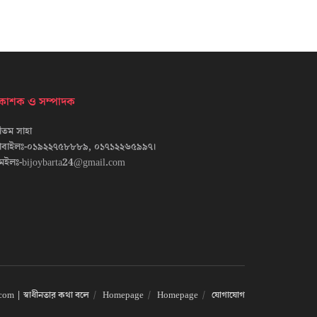
্রকাশক ও সম্পাদক
তম সাহা
োবাইলঃ-০১৯২২৭৫৮৮৮৯, ০১৭১২২৬৫৯৯৭।
েইলঃ-bijoybarta24@gmail.com
om | স্বাধীনতার কথা বলে
Homepage
Homepage
যোগাযোগ