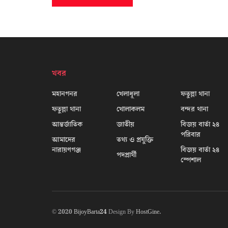
খবর
মহানগনর
খেলাধূলা
ফতুল্লা থানা
ফতুল্লা থানা
খোলাকলম
বন্দর থানা
আন্তর্জাতিক
জাতীয়
বিজয় বার্তা ২৪
পরিবার
আমাদের
তথ্য ও প্রযুক্তি
নারায়ণগঞ্জ
বিজয় বার্তা ২৪
পদপ্রার্থী
স্পেশাল
© 2020
BijoyBarta24
Design By
HostGine
.