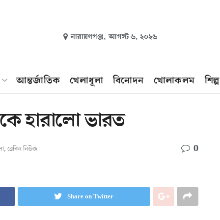
নারায়ণগঞ্জ,
আগস্ট ৬, ২০২৬
আন্তর্জাতিক
খেলাধূলা
বিনোদন
খোলাকলম
শিল্
ানকে হারালো ভারত
0
লা
,
ব্রেকিং নিউজ
Share on Twitter