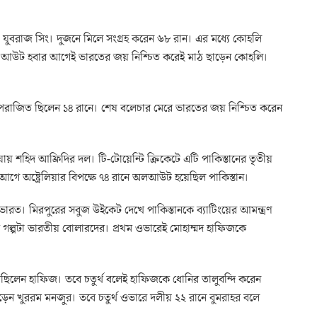
বরাজ সিং। দুজনে মিলে সংগ্রহ করেন ৬৮ রান। এর মধ্যে কোহলি
ন্তে আউট হবার আগেই ভারতের জয় নিশ্চিত করেই মাঠ ছাড়েন কোহলি।
অপরাজিত ছিলেন ১৪ রানে। শেষ বলেচার মেরে ভারতের জয় নিশ্চিত করেন
য় শহিদ আফ্রিদির দল। টি-টোয়েন্টি ক্রিকেটে এটি পাকিস্তানের তৃতীয়
। এর আগে অষ্ট্রেলিয়ার বিপক্ষে ৭৪ রানে অলআউট হয়েছিল পাকিস্তান।
ভারত। মিরপুরের সবুজ উইকেট দেখে পাকিস্তানকে ব্যাটিংয়ের আমন্ত্রণ
 গল্পটা ভারতীয় বোলারদের। প্রথম ওভারেই মোহাম্মদ হাফিজকে
ছিলেন হাফিজ। তবে চতুর্থ বলেই হাফিজকে ধোনির তালুবন্দি করেন
েন খুররম মনজুর। তবে চতুর্থ ওভারে দলীয় ২২ রানে বুমরাহর বলে
।