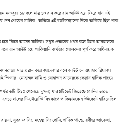
খুররম মনজুর। ১৮ বলে মাত্র ১০ রান করে রান আউট হয়ে ফিরে যান এই
 দেন শোয়েব মালিক। অভিজ্ঞ এই ব্যাটসম্যানের দিকে তাকিয়ে ছিল পাক
ইন্ড হয়ে ফিরে আসেন মালিক। সপ্তম ওভারের প্রথম বলে উমর আকমলকে
লে রান আউট হয়ে পাকিস্তানি ব্যর্থতার ষোলকলা পূর্ণ করে অধিনায়ক
্যাটসম্যানরাও। মাত্র ৪ রান করে জাদেজার বলে আউট হন ওয়াহাব রিয়াজ।
্পিনার। মোহাম্মদ সামি ও মোহাম্মদ আমেরকে ফেরান হার্দিক পান্ডে।
 পর্যন্ত ৬টি টি২০ খেলেছে দু’দল; যার ৪টিতেই জিতেছে ধোনির ভারত।
। ২০১৪ সালের টি-টোয়েন্টি বিশ্বকাপে পাকিস্তানকে ৭ উইকেটে হারিয়েছিল
না, যুবরাজ সিং, মহেন্দ্র সিং ধোনি, হার্দিক পান্ডে, রবীন্দ্র জাদেজা,