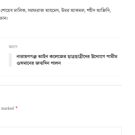
ফিজ, শোয়েব মালিক, সরফরাজ আহমেদ, উমর আকমল, শহীদ আফ্রিদি,
রফান।
আগে
নারায়ণগঞ্জ আইন কলেজের ছাত্রছাত্রীদের উদ্যোগে শামীম
ওসমানের জন্মদিন পালন
*
re marked