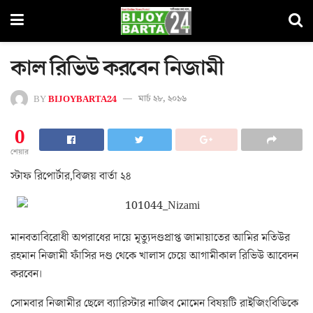
কাল রিভিউ করবেন নিজামী
BY
BIJOYBARTA24
মার্চ ২৮, ২০১৬
0
শেয়ার
স্টাফ রিপোর্টার,বিজয় বার্তা ২৪
মানবতাবিরোধী অপরাধের দায়ে মৃত্যুদণ্ডপ্রাপ্ত জামায়াতের আমির মতিউর
রহমান নিজামী ফাঁসির দণ্ড থেকে খালাস চেয়ে আগামীকাল রিভিউ আবেদন
করবেন।
সোমবার নিজামীর ছেলে ব্যারিস্টার নাজিব মোমেন বিষয়টি রাইজিংবিডিকে