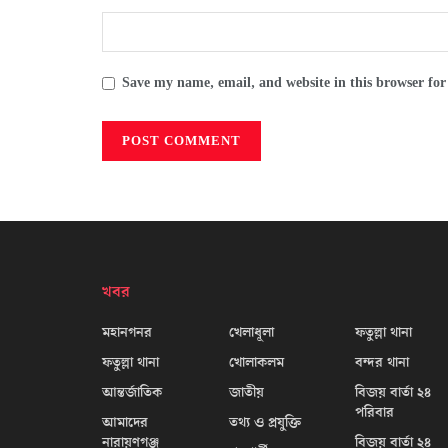
Save my name, email, and website in this browser for
খবর
মহানগনর
খেলাধূলা
ফতুল্লা থানা
ফতুল্লা থানা
খোলাকলম
বন্দর থানা
আন্তর্জাতিক
জাতীয়
বিজয় বার্তা ২৪
পরিবার
আমাদের
তথ্য ও প্রযুক্তি
নারায়ণগঞ্জ
বিজয় বার্তা ২৪