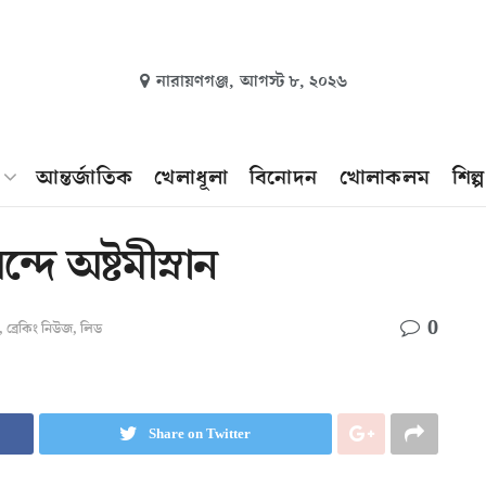
নারায়ণগঞ্জ,
আগস্ট ৮, ২০২৬
আন্তর্জাতিক
খেলাধূলা
বিনোদন
খোলাকলম
শিল্
ে অষ্টমীস্নান
0
,
ব্রেকিং নিউজ
,
লিড
Share on Twitter