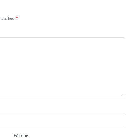
*
re marked
Website