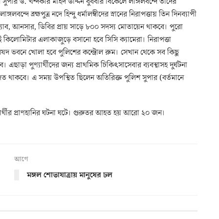
ুপার ড. খন্দকার মহিদ উদ্দিন বুধবার বিকেলে লাঙ্গলবন্দে তাদের
লবন্দে ব্রহ্মপুত্র নদে হিন্দু ধর্মালম্বীদের স্নানের নিরাপত্তায় তিন দিনব্যাপী
, র‌্যাব, আনসার, ডিবির প্রায় সাড়ে ৮০০ সদস্য মোতায়েন থাকবে। পুরো
ুই কিলোমিটার এলাকাজুড়ে বসানো হবে সিসি ক্যামেরা। নিরাপত্তা
িষদ ভবনে খোলা হবে পুলিশের কন্ট্রোল রুম। সেখান থেকে সব কিছু
এছাড়া পুণ্যার্থীদের জন্য প্রাথমিক চিকিৎসাসেবার ব্যবস্থাসহ দুর্ঘটনা
জিত থাকবে। এ সময় উপস্থিত ছিলেন অতিরিক্ত পুলিশ সুপার (বর্তমানে
ণ্যার্থীর প্রাণহানির ঘটনা ঘটে। গুরুতর আহত হয় আরো ২০ জন।
আগে
মঙ্গল শোভাযাত্রায় মানুষের ঢল