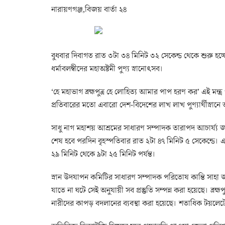
নারায়ণগঞ্জ,বিজয় বার্তা ২৪
বুধবার দিবাগত রাত ৩টা ৩৪ মিনিট ৩২ সেকেন্ড থেকে শুরু হচ্ছে ন
ধর্মাবলম্বীদের মহাঅষ্টমী পুণ্য স্নানোৎসব।
‘হে মহাভাগ ব্রহ্মপুত্র হে লোহিত্য আমার পাপ হরণ কর’ এই মন্ত
প্রতিবারের মতো এবারো দেশ-বিদেশের লাখ লাখ পুণ্যার্থীস্ন
সাধু নাগ মহাশয় আশ্রমের সাধারণ সম্পাদক তারাপদ আচার্য্য জা
শেষ হবে পরদিন বৃহস্পতিবার রাত ২টা ৪৭ মিনিট ৫ সেকেন্ডে। এর
২৯ মিনিট থেকে ৯টা ২৫ মিনিট পর্যন্ত।
স্নান উদযাপন কমিটির সাধারণ সম্পাদক পরিতোষ কান্তি সাহা জ
যাতে না ঘটে সেই অনুযায়ী সব প্রস্তুতি সম্পন্ন করা হয়েছে। ব্রহ্ম
নারীদের কাপড় বদলানের ব্যবস্থা করা হয়েছে। শতাধিক টয়লেটের