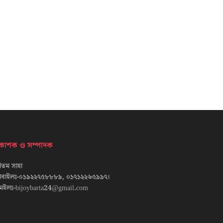
্রকাশক ও সম্পাদক
তম সাহা
োবাইলঃ-০১৯২২৭৫৮৮৮৯, ০১৭১২২৬৫৯৯৭।
েইলঃ-bijoybarta24@gmail.com