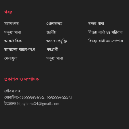
খবর
মহানগনর
খোলাকলম
বন্দর থানা
ফতুল্লা থানা
জাতীয়
বিজয় বার্তা ২৪ পরিবার
আন্তর্জাতিক
তথ্য ও প্রযুক্তি
বিজয় বার্তা ২৪ স্পেশাল
আমাদের নারায়ণগঞ্জ
পদপ্রার্থী
খেলাধূলা
ফতুল্লা থানা
প্রকাশক ও সম্পাদক
গৌতম সাহা
মোবাইলঃ-০১৯২২৭৫৮৮৮৯, ০১৭১২২৬৫৯৯৭।
ইমেইলঃ-bijoybarta24@gmail.com