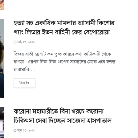
হত্যা সহ একাধিক মামলার আসামী কিশোর
গ্যাং লিডার ইভন বাহিনী ফের বেপোরোয়া
মার্চ ১৩, ২০২১
বিজয় বার্তা ২৪ ডট কম তুচ্ছ কারনে কথা কাটাকাটি থেকে
ঝগড়া। এরপর নিজ নিজ গ্রুপের সদস্যদের ডেকে এনে স্বশস্ত্র
মারামারি।...
বিস্তারিত
করোনা মহামারীতে বিনা খরচে করোনা
চিকিৎসা সেবা দিচ্ছেন সাজেদা হাসপাতাল
জুন ২৩, ২০২০