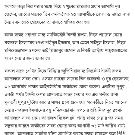
সকালে কড়া নিরাপত্তার মধ্যে দিয়ে ৭ খুনের মামলার প্রধান আসামী নূর
হোসেন, র‌্যাবের সাবেক তিন কর্মকর্তাসহ ২৩ আসামীকে জেলা ও দায়রা জজ
সৈয়দ এনায়েত হোসেনের আদালতে হাজির করা হয়।
আজ সাক্ষ্য গ্রহণের জন্য ম্যাজিস্ট্রেট চাঁদনী রূপম, নিহত প্যানেল মেয়র
নজরুল ইসলামের শ্বশুর শহীদুল ইসলাম, তার ছেলে সাইদুল ইসলাম, নিহত
মনিরুজ্জামান স্বপনের ভাই মিজানুর রহমান ও নিকট আত্মীয় শাহ্জালালের
সাক্ষ্য দেয়ার জন্য ডাকা হয়।
সকাল সাড়ে ১০টার দিকে সিনিয়র জুডিশিয়াল ম্যাজিস্টেট চাঁদনী রূপম
আদালতে সাক্ষ্য দেন। এসময় র‌্যাবের সাবেক তিন কর্মকর্তা ও নূর হোসেনসহ
৩৫ আসামীর পক্ষের আইনজীবীরা সাক্ষীদের জেরা করেন। একটানা দুপুর
একটা পর্যন্ত চাঁদনী রূপম আদালতে সাক্ষ্য দেয়ার পর এক ঘন্টার জন্য
মূলতবী দুপুর দুইটায় আবার সাক্ষ্য গ্রহণ শুরু হয়। পরবর্তীতে নিহত প্যানেল
মেয়র নজরুল ইসলামের বন্ধু মনিরুজ্জামান স্বপনের ভাই মিজানুর রহমান
আদালতে সাক্ষ্য দেন। আদালত বিকেল ৪টা পর্যন্ত সাক্ষ্য নেয়ার পর সময়
সল্পতার কারণে সাক্ষীদের সাক্ষ্য নেয়ার জন্য আগামী ৩১ মার্চ তারিখ ধার্য্য
করেন। আদালতে সাক্ষীরা ঘটনা প্রমাণিত করতে সক্ষম হয়েছেন বলে পিপি