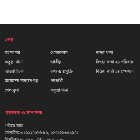
খবর
মহানগনর
খোলাকলম
বন্দর থানা
ফতুল্লা থানা
জাতীয়
বিজয় বার্তা ২৪ পরিবার
আন্তর্জাতিক
তথ্য ও প্রযুক্তি
বিজয় বার্তা ২৪ স্পেশাল
আমাদের নারায়ণগঞ্জ
পদপ্রার্থী
খেলাধূলা
ফতুল্লা থানা
প্রকাশক ও সম্পাদক
গৌতম সাহা
মোবাইলঃ-০১৯২২৭৫৮৮৮৯, ০১৭১২২৬৫৯৯৭।
ইমেইলঃ-bijoybarta24@gmail.com