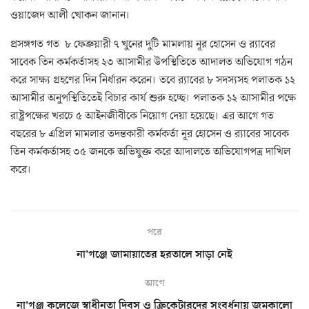
ওয়াজেদ আলী খোকন জানান।
প্রসঙ্গগত গত ৮ ফেব্রুয়ারী ৭ খুনের দুটি মামলায় নূর হোসেন ও র‌্যাবের
সাবেক তিন কর্মকর্তাসহ ২৩ আসামীর উপস্থিতিতে আদালত অভিযোগ গঠন
করে সাক্ষ্য গ্রহণের দিন নির্ধারন করেন। তবে র‌্যাবের ৮ সদস্যসহ পলাতক ১২
আসামীর অনুপস্থিতিতেই বিচার কার্য শুরু হচ্ছে। পলাতক ১২ আসামীর পক্ষে
রাষ্ট্রপক্ষের খরচে ৫ আইনজীবীকে নিয়োগ দেয়া হয়েছে। এর আগে গত
বছরের ৮ এপ্রিল মামলার তদন্তকারী কর্মকর্তা নূর হোসেন ও র‌্যাবের সাবেক
তিন কর্মকর্তাসহ ৩৫ জনকে অভিযুক্ত করে আদালতে অভিযোগপত্র দাখিল
করে।
পরে
না’গঞ্জে জামায়াতের হরতালে সাড়া নেই
আগে
না’গঞ্জ কলেজে স্বাধীনতা দিবস ও ক্রিকেটারদের সংবর্ধনায় জমকালো