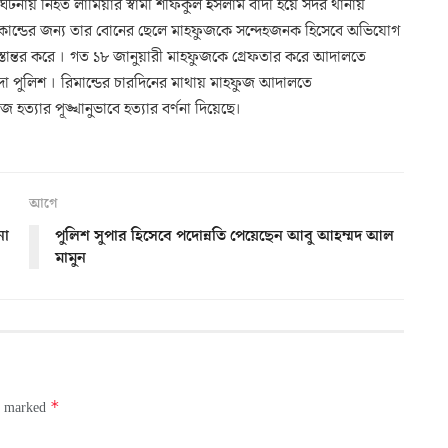
র ঘটনায় নিহত লামিয়ার স্বামী শফিকুল ইসলাম বাদী হয়ে সদর থানায়
কান্ডের জন্য তার বোনের ছেলে মাহফুজকে সন্দেহজনক হিসেবে অভিযোগ
স্তান্তর করে । গত ১৮ জানুয়ারী মাহফুজকে গ্রেফতার করে আদালতে
্দা পুলিশ । রিমান্ডের চারদিনের মাথায় মাহফুজ আদালতে
হত্যার পূঙ্খানুভাবে হত্যার বর্ণনা দিয়েছে।
আগে
না
পুলিশ সুপার হিসেবে পদোন্নতি পেয়েছেন আবু আহম্মদ আল
মামুন
*
re marked