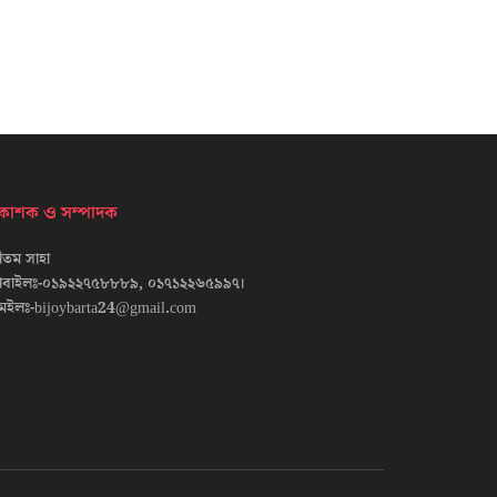
্রকাশক ও সম্পাদক
তম সাহা
োবাইলঃ-০১৯২২৭৫৮৮৮৯, ০১৭১২২৬৫৯৯৭।
েইলঃ-bijoybarta24@gmail.com