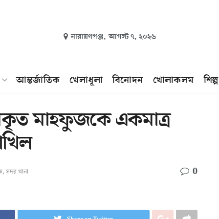
নারায়ণগঞ্জ,
আগস্ট ৭, ২০২৬
আন্তর্জাতিক
খেলাধূলা
বিনোদন
খোলাকলম
শিল্
ারকৃত মাহফুজকে একমাত্র
াখিল
0
জ
,
সদর থানা
Share on Twitter