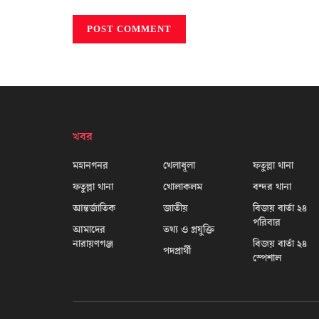
খবর
মহানগনর
খেলাধূলা
ফতুল্লা থানা
ফতুল্লা থানা
খোলাকলম
বন্দর থানা
আন্তর্জাতিক
জাতীয়
বিজয় বার্তা ২৪
পরিবার
আমাদের
তথ্য ও প্রযুক্তি
নারায়ণগঞ্জ
বিজয় বার্তা ২৪
পদপ্রার্থী
স্পেশাল