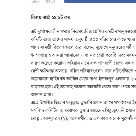
শেয়ার
VIEWS
বিজয় বার্তা ২৪ ডট কম
এই দুর্যোগকালীন সময়ে নিন্মমধ্যবিত্ত শ্রেণির কর্মহীন মানু
কমিটি তারা তাদের সামর্থ অনুযায়ী ৫০০ পরিবারের কাছে খাদ্য ও
খাদ্য সামগ্রী বিতরণকালে তারা বলেন, দুর্যোগে মনুষ্যত্বের পর
ইনশাআল্লাহ আমরা আমাদের সাধ্য মত চেষ্টা করেছি এবং সবস
ধারণ করেছে করােনা ভাইরাস নামে এক প্রাণঘাতী রােগ। এই ভাই
বেশী ক্ষতিগ্রস্ত অসহায়, দরিদ্র পরিবারগুলো। যার পরিপ্রেক্ষ
কয়েকজন ব্যক্তিগত তহবিল থেকে দাপা ইদ্রাকপুর এলাকায় ৫০০
বাড়ানো হবে।এই ভয়াবাহ করোনা মহামারি থেকে রক্ষা পেতে স
জানান তারা।
এতে উপস্থিত ছিলেন ফতুল্লাহ তুফানি প্রধান জামে মসজিদের 
মসজিদ কমিটির আহব্বায়ক তুষার আহমেদ মিঠু,তুফানি প্রধান 
মোল্লা, আব্দুর রব (২), আলমগীর, ও এলাকার অনেক মুরুব্বী ব্য