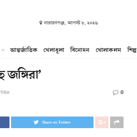
নারায়ণগঞ্জ,
আগস্ট ৮, ২০২৬
আন্তর্জাতিক
খেলাধূলা
বিনোদন
খোলাকলম
শিল্
 জঙ্গিরা’
0
িং নিউজ
Share on Twitter