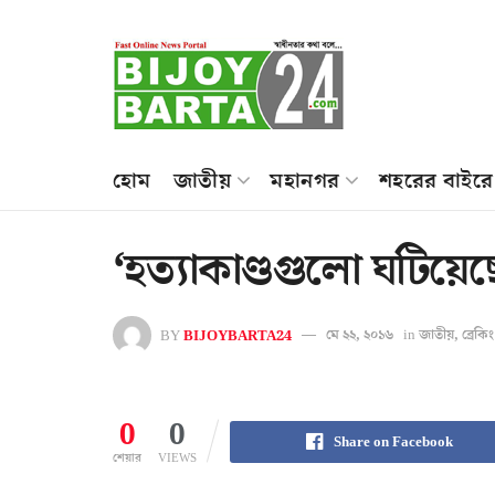
হোম
জাতীয়
মহানগর
শহরের বাইরে
‘হত্যাকাণ্ডগুলো ঘটিয়েছে
BY
BIJOYBARTA24
মে ২২, ২০১৬
in
জাতীয়
,
ব্রেক
0
0
Share on Facebook
শেয়ার
VIEWS