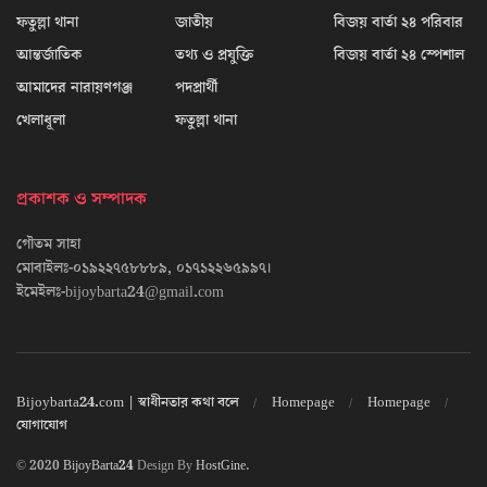
ফতুল্লা থানা
জাতীয়
বিজয় বার্তা ২৪ পরিবার
আন্তর্জাতিক
তথ্য ও প্রযুক্তি
বিজয় বার্তা ২৪ স্পেশাল
আমাদের নারায়ণগঞ্জ
পদপ্রার্থী
খেলাধূলা
ফতুল্লা থানা
প্রকাশক ও সম্পাদক
গৌতম সাহা
মোবাইলঃ-০১৯২২৭৫৮৮৮৯, ০১৭১২২৬৫৯৯৭।
ইমেইলঃ-bijoybarta24@gmail.com
Bijoybarta24.com | স্বাধীনতার কথা বলে
Homepage
Homepage
যোগাযোগ
© 2020
BijoyBarta24
Design By
HostGine
.