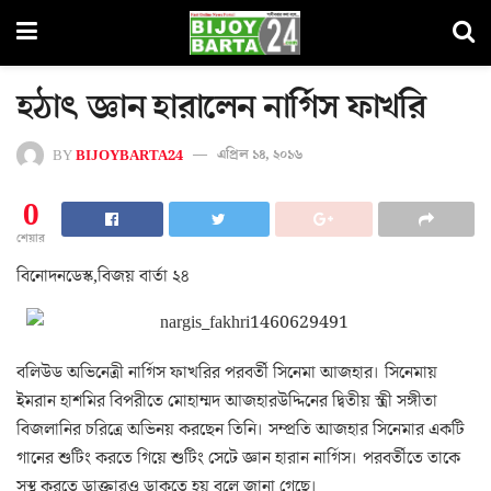
হঠাৎ জ্ঞান হারালেন নার্গিস ফাখরি
BY
BIJOYBARTA24
এপ্রিল ১৪, ২০১৬
0
শেয়ার
বিনোদনডেস্ক,বিজয় বার্তা ২৪
বলিউড অভিনেত্রী নার্গিস ফাখরির পরবর্তী সিনেমা আজহার। সিনেমায়
ইমরান হাশমির বিপরীতে মোহাম্মদ আজহারউদ্দিনের দ্বিতীয় স্ত্রী সঙ্গীতা
বিজলানির চরিত্রে অভিনয় করছেন তিনি। সম্প্রতি আজহার সিনেমার একটি
গানের শুটিং করতে গিয়ে শুটিং সেটে জ্ঞান হারান নার্গিস। পরবর্তীতে তাকে
সুস্থ করতে ডাক্তারও ডাকতে হয় বলে জানা গেছে।