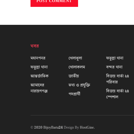
খবর
মহানগনর
খেলাধূলা
ফতুল্লা থানা
ফতুল্লা থানা
খোলাকলম
বন্দর থানা
আন্তর্জাতিক
জাতীয়
বিজয় বার্তা ২৪
পরিবার
আমাদের
তথ্য ও প্রযুক্তি
নারায়ণগঞ্জ
বিজয় বার্তা ২৪
পদপ্রার্থী
স্পেশাল
© 2020
BijoyBarta24
Design By
HostGine
.