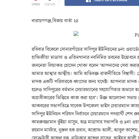
শেয়ার
VIEWS
নারায়ণগঞ্জ,বিজয় বার্তা ২৪
রবিবার বিকেলে সোনারগাঁয়ের সাদিপুর ইউনিয়নের ৯নং ওয়ার্ডের
হাফিজীয়া মাদ্রাসা ও এতিমখানার নবনির্মিত ভবনের উদ্বোধনে 
জননেতা লিয়াকত হোসেন খোকা বলেন ‘আপনাদের সেবা করার জন
আমার আত্মার আত্মীয়। আমি অভিবক্ত রাজনীতিতে বিশ্বাসী। স
মাদক একটি পরিবারকে ধ্বংসের জন্য যথেষ্ট। আপনারা মাদক ও 
হলেও সাদিপুরের বর্তমান চেয়ারম্যানের সহযোগিতার অভাবে 
অগ্রাধীকারের ভিত্তিতে কাজ করা হবে’। উক্ত আলোচনা সভায় 
আকবরের সভাপতিত্বে সাবেক উপজেলা ভাইস চেয়ারম্যান জাহাঙ
সাদিপুর ইউনিয়ন পরিষদ নির্বাচনে চেয়ারম্যান পদপ্রার্থী শেখ 
কামরুজ্জামান ভূঁইয়া মাসুম, অত্র মাদ্রাসার সভাপতি ও ৯নং ওয়ার
রহমান মাস্টার, নূরুল হক প্রধান, আশ্রাফ আলী, আবুল কাশেম,
সেক্রেটারী আব্দুল হক, নাট্যকার আব্দুল বাতেন, আইয়ুব আলী ছ