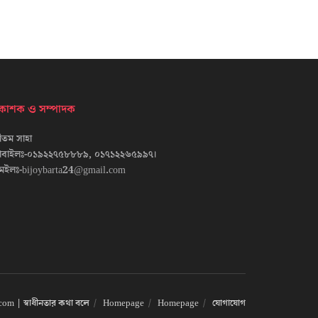
্রকাশক ও সম্পাদক
তম সাহা
োবাইলঃ-০১৯২২৭৫৮৮৮৯, ০১৭১২২৬৫৯৯৭।
েইলঃ-bijoybarta24@gmail.com
om | স্বাধীনতার কথা বলে
Homepage
Homepage
যোগাযোগ