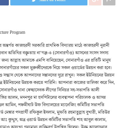
 অন্তর্গত কাজহরদী সরকারি প্রাথমিক বিদ্যারয় মাঠে কাজহরদী নূরানী
প্রধান অতিথির বক্তৃতায় না’গঞ্জ-৩ (সোনারগাঁও) আসনের সংসদ সদস্য
্য আল্লাহ আমাকে এমপি বানিয়েছেন, সোনারগাঁও এর প্রতিটি মানুষ
োনারগাঁয়ের সকল মুরুব্বীদেরকে নিয়ে সকল ওয়ার্ডের উন্নয়ন করা হবে।
সন্ত্রাস থেকে আপনাদের সন্তানদের দূরে রাখুন। সকল ইউনিয়নের উন্নয়ন
অত্র ইউনিয়নের উন্নয়ক করতে পারিনি। আপনারা কাজের তালিকা করে দিন,
সোনারগাঁও থানা স্বেচ্ছাসেবক লীগের সিনিয়র সহ-সভাপতি আলী
্গির আলম, মদনপুর মা হসপিটালের ব্যবস্থাপনা পরিচালক ও আসন্ন
রুহুল আমিন, পঞ্চমীঘাট উচ্চ বিদ্যালয়ের ম্যানেজিং কমিটির সভাপতি
্ড মেম্বার পদপ্রার্থী রফিকুল ইসলাম, মুফতি রহমাতুল্লাহ বুখারী, মতিউর
 আঃ কুদ্দুস, অত্র ওয়ার্ড উন্নয়ন কমিটির সভাপতি শাহ আবুল কালাম,
াড়াও অসংখ্য গন্যমান্য ব্যক্তিবর্গ উপস্থিত ছিলেন। উক্ত আলোচনার