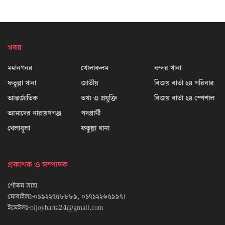
খবর
মহানগনর
খোলাকলম
বন্দর থানা
ফতুল্লা থানা
জাতীয়
বিজয় বার্তা ২৪ পরিবার
আন্তর্জাতিক
তথ্য ও প্রযুক্তি
বিজয় বার্তা ২৪ স্পেশাল
আমাদের নারায়ণগঞ্জ
পদপ্রার্থী
খেলাধূলা
ফতুল্লা থানা
প্রকাশক ও সম্পাদক
গৌতম সাহা
মোবাইলঃ-০১৯২২৭৫৮৮৮৯, ০১৭১২২৬৫৯৯৭।
ইমেইলঃ-bijoybarta24@gmail.com