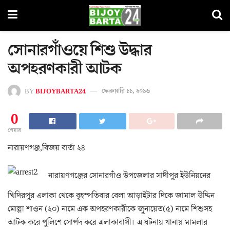
সোনারগাঁওয়ে শিশু উদ্ধার
অপহরণকারী আটক
BY
BIJOYBARTA24
ফেব্রুয়ারি ১১, ২০১৬
0
শেয়ার
নারায়ণগঞ্জ,বিজয় বার্তা ২৪
নারায়ণগঞ্জের সোনারগাঁও উপজেলার সাদীপুর ইউনিয়নের
খিদিরপুর এলাকা থেকে বৃহস্পতিবার বেলা আড়াইটার দিকে জামাল উদ্দিন
মোল্লা শাওন (২০) নামে এক অপহরণকারীকে জুনায়েত(৫) নামে শিশুসহ
আটক করে পুলিশে সোর্পদ করে এলাকাবাসী। এ ঘটনায় থানায় মামলার