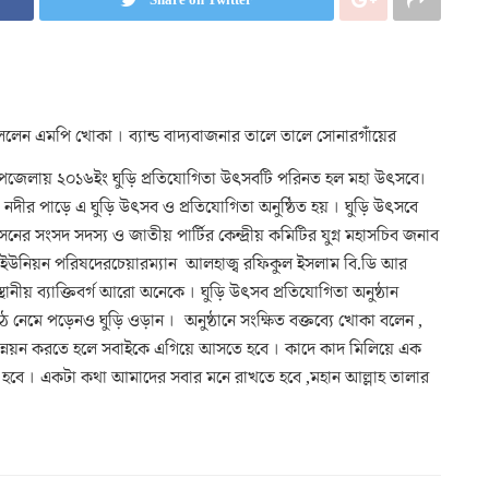
েন এমপি খোকা । ব্যান্ড বাদ্যবাজনার তালে তালে সোনারগাঁয়ের
ও উপজেলায় ২০১৬ইং ঘুড়ি প্রতিযোগিতা উৎসবটি পরিনত হল মহা উৎসবে।
নদীর পাড়ে এ ঘুড়ি উৎসব ও প্রতিযোগিতা অনুষ্ঠিত হয় । ঘুড়ি উৎসবে
ের সংসদ সদস্য ও জাতীয় পার্টির কেন্দ্রীয় কমিটির যুগ্ন মহাসচিব জনাব
র ইউনিয়ন পরিষদেরচেয়ারম্যান আলহাজ্ব রফিকুল ইসলাম বি.ডি আর
থানীয় ব্যাক্তিবর্গ আরো অনেকে । ঘুড়ি উৎসব প্রতিযোগিতা অনুষ্ঠান
ে নেমে পড়েনও ঘুড়ি ওড়ান । অনুষ্ঠানে সংক্ষিত বক্তব্যে খোকা বলেন ,
্নয়ন করতে হলে সবাইকে এগিয়ে আসতে হবে । কাদে কাদ মিলিয়ে এক
ে হবে । একটা কথা আমাদের সবার মনে রাখতে হবে ,মহান আল্লাহ তালার