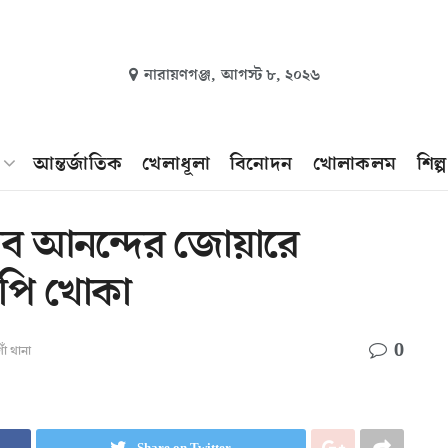
নারায়ণগঞ্জ,
আগস্ট ৮, ২০২৬
আন্তর্জাতিক
খেলাধূলা
বিনোদন
খোলাকলম
শিল্
সব আনন্দের জোয়ারে
পি খোকা
0
াঁ থানা
Share on Twitter