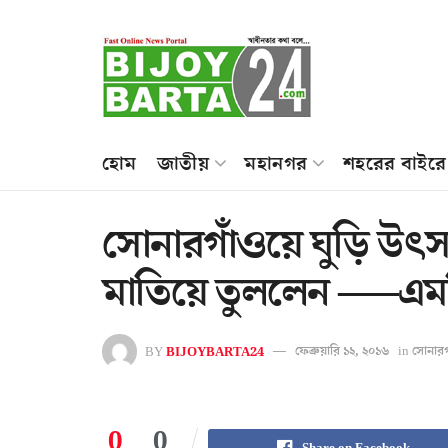
হোম
জাতীয়
মহানগর
শহরের বাইরে
সোনারগাঁওয়ে ঘুড়ি উৎ
মাতিয়ে তুললেন —–এম
BY
BIJOYBARTA24
ফেব্রুয়ারি ১২, ২০১৬
in
সোনারগ
0
0
Share on Facebook