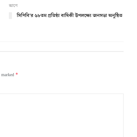
আগে
সিপিবি’র ৬৮তম প্রতিষ্ঠা বার্ষিকী উপলক্ষ্যে জনসভা অনুষ্ঠিত
*
re marked