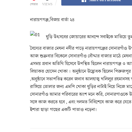
শেয়ার
VIEWS
নারায়ণগঞ্জ,বিজয় বার্তা ২৪
ঘুড়ি উৎসবের জোয়ারের আনন্দে সবাইকে মাতিয়ে তুলল
বৈদ্যের বাজার মেঘনা নদীর পাড়ে নারায়ণগঞ্জের সোনারগাঁ
আজ শুক্রবার বিকেলে সোনারগাঁও বৌদ্দার বাজার মাঠে মেঘনা 
এসময় প্রধান অতিথি হিসেবে উপস্থিত ছিলেন নারায়ণগঞ্জ ৩ আসন
লিয়াকত হোসেন খোকা । অনুষ্ঠানে উদ্ভোধক ছিলেন পিরুজপূ
,অনুষ্ঠানে সভাপতিত্ব করেন জনাব আলহাজ্ব খলিলুর রহমানসহ স্
রাঙ্গিয়ে তোলার জন্য এমপি খোকা ঘুড়ির নাটাই নিয়ে নিজে মাঠ
সোনারগাঁও আমার পরিবারের অংশ মনে করি, সোনারগাওকে উন
সঙ্গে কাজ করতে হবে , এবং দলমত নির্বিশেষে কাজ করে যেত
ইশারা ছাড়া গাছের একটি পাতাও নড়েনা।