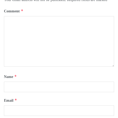
Your email address will not be published.
Required fields are marked
*
Comment
*
Name
*
Email