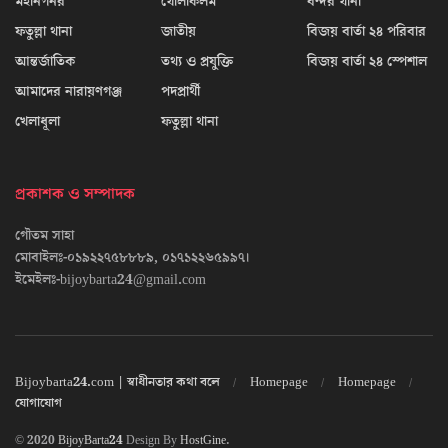
মহানগনর
খোলাকলম
বন্দর থানা
ফতুল্লা থানা
জাতীয়
বিজয় বার্তা ২৪ পরিবার
আন্তর্জাতিক
তথ্য ও প্রযুক্তি
বিজয় বার্তা ২৪ স্পেশাল
আমাদের নারায়ণগঞ্জ
পদপ্রার্থী
খেলাধূলা
ফতুল্লা থানা
প্রকাশক ও সম্পাদক
গৌতম সাহা
মোবাইলঃ-০১৯২২৭৫৮৮৮৯, ০১৭১২২৬৫৯৯৭।
ইমেইলঃ-bijoybarta24@gmail.com
Bijoybarta24.com | স্বাধীনতার কথা বলে
Homepage
Homepage
যোগাযোগ
© 2020
BijoyBarta24
Design By
HostGine
.