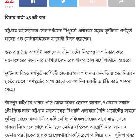
22
শেয়ার
বিজয় বার্তা ২৪ ডট কম
চট্টগ্রাম মহাসড়কের সোনারগাঁয়ের টিপুরদী এলাকায় সড়ক দুর্ঘটনায় পর্ণমৃর্ত
নামের এক মোটরসাইকেল আরোহী নিহত হয়েছেন।
শুক্রবার (২৮ আগস্ট) সকালে এ ঘটনা ঘটে। নিহতের লাশ উদ্ধার করে
ময়নাতদন্তের জন্য নারায়ণগঞ্জ জেনারেল হাসপাতাল মর্গে পাঠানো হয়েছে।
দুর্ঘটনায় নিহত পর্ণমৃর্ত নরসিংদী জেলার পলাশ থানার কর্নবর্তি গ্রামের নিরঞ্জন
মৃর্তের ছেলে। পর্ণমৃর্তের সাথে হোন্ডা কোম্পানির একটি আইডি কার্ড পাওয়া
গেছে।
কাঁচপুর হাইওয়ে থানার ওসি মোজাফ্ফর হোসেন জানান, শুক্রবার সকাল
৯টা দিকে ঢাকা চট্টগ্রাম মহাসড়কের টিপরদী এলাকার চৈতি গার্মেন্টের সামনে
কুমিল্লা থেকে ঢাকাগামী একটি মোটর সাইকেল ট্রাকের সাথে ধাক্কা খেয়ে
চাকায় নিচে চলে গেলে ঘটনাস্থলে মোটর সাইকেল আরোহী মারা যান। এ
ঘটনায় পর ট্রাকের চালক ও হেলপার ট্রাকটি রেখে পালিয়ে যান। পুলিশ খবর