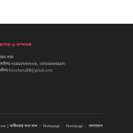
্রকাশক ও সম্পাদক
তম সাহা
োবাইলঃ-০১৯২২৭৫৮৮৮৯, ০১৭১২২৬৫৯৯৭।
েইলঃ-bijoybarta24@gmail.com
om | স্বাধীনতার কথা বলে
Homepage
Homepage
যোগাযোগ