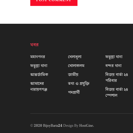
খবর
মহানগনর
খেলাধূলা
ফতুল্লা থানা
ফতুল্লা থানা
খোলাকলম
বন্দর থানা
আন্তর্জাতিক
জাতীয়
বিজয় বার্তা ২৪
পরিবার
আমাদের
তথ্য ও প্রযুক্তি
নারায়ণগঞ্জ
বিজয় বার্তা ২৪
পদপ্রার্থী
স্পেশাল
© 2020
BijoyBarta24
Design By
HostGine
.