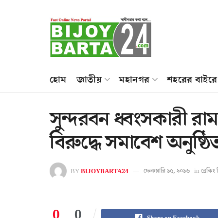
হোম
জাতীয়
মহানগর
শহরের বাইরে
সুন্দরবন ধ্বংসকারী রামপ
বিরুদ্ধে সমাবেশ অনুষ্ঠি
BY
BIJOYBARTA24
ফেব্রুয়ারি ১৫, ২০১৬
in
ব্রেকি
0
0
Share on Facebook