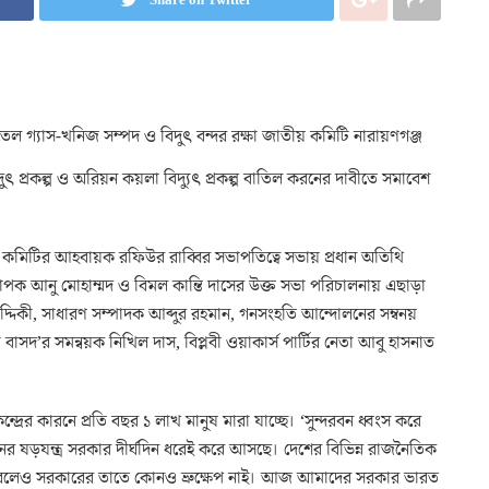
েল গ্যাস-খনিজ সম্পদ ও বিদুৎ বন্দর রক্ষা জাতীয় কমিটি নারায়ণগঞ্জ
ৎ প্রকল্প ও অরিয়ন কয়লা বিদ্যুৎ প্রকল্প বাতিল করনের দাবীতে সমাবেশ
লা কমিটির আহবায়ক রফিউর রাব্বির সভাপতিত্বে সভায় প্রধান অতিথি
ধ্যাপক আনু মোহাম্মদ ও বিমল কান্তি দাসের উক্ত সভা পরিচালনায় এছাড়া
দিকী, সাধারণ সম্পাদক আব্দুর রহমান, গনসংহতি আন্দোলনের সম্বনয়
 বাসদ’র সমন্বয়ক নিখিল দাস, বিপ্লবী ওয়াকার্স পার্টির নেতা আবু হাসনাত
দ্রের কারনে প্রতি বছর ১ লাখ মানুষ মারা যাচ্ছে। ‘সুন্দরবন ধ্বংস করে
নের ষড়যন্ত্র সরকার দীর্ঘদিন ধরেই করে আসছে। দেশের বিভিন্ন রাজনৈতিক
করলেও সরকারের তাতে কোনও ভ্রুক্ষেপ নাই। আজ আমাদের সরকার ভারত