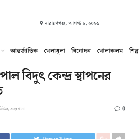
নারায়ণগঞ্জ,
আগস্ট ৮, ২০২৬
আন্তর্জাতিক
খেলাধূলা
বিনোদন
খোলাকলম
শিল্
াল বিদুৎ কেন্দ্র স্থাপনের
ত
0
ং নিউজ
,
সদর থানা
Share on Twitter