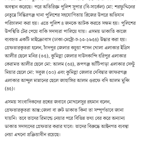
অবস্থান করেছে। পরে অতিরিক্ত পুলিশ সুপার (বি-সার্কেল) মো: শরফুদ্দিনের
নেতৃত্বে সিদ্ধিরগঞ্জ থানা পুলিশের সহযোগিতায় ব্রিজের উপরে অভিযান
পরিচালনা করা হয়। এতে পুলিশ ৪ জনকে আটক করতে সক্ষম হয়। পুলিশের
উপস্থিতি টের পেয়ে বাকি সদস্যরা পালিয়ে যায়। এসময় ডাকাতি কাজে
ব্যবহৃত একটি মাইক্রোবাস (ঢাকা-মেট্রো-চ-১৩-১৬৫৪) উদ্ধার করা হয়।
গ্রেফতারকৃতরা হলেন, চাঁদপুর জেলার কচুয়া শাসন খোলা এলাকার ইদ্রিস
আলীর ছেলে মনির (৩৫), কুমিল্লা জেলার দাউদকান্দি হরিপুর এলাকার
কেরামত আলীর ছেলে মো: আলম (৩৪), রূপগঞ্জ আঁটিপাড়া এলাকার সেন্টু
মিয়ার ছেলে মো: সবুজ (৩০) এবং কুমিল্লা জেলার দেবিদ্বার জাফরগঞ্জ
এলাকার আব্দুল মান্নানের ছেলে জাহাঙ্গির আলম ওরফে বদি আলম মুন্সি
(৪৫)।
এসময় সাংবাদিকদের প্রশ্নের জবাবে মোখলেসুর রহমান বলেন,
গ্রেফতারকৃতরা আন্ত:জেলা বা রুট ডাকাত কিনা তা সম্পূর্ণভাবে জানা
যায়নি। তবে তাদের রিমান্ডে নেয়ার পরে বিভিন্ন তথ্য বের করে অন্যান্য
ডাকাত সদস্যদের গ্রেফতার করার যাবে। তাদের বিরুদ্ধে আইনগত ব্যবস্থা
নেয়া এখনো প্রক্রিয়াধীন রয়েছে।