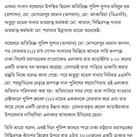
এসময় সংবাদ সম্মেলনে উপস্থিত ছিলেন অতিরিক্ত পুলিশ সুপার মহিবুল হক
(প্রশাসন), মো: মোখলেসুর রহমান (অপরাধ), মো: জাকারিয়া (ডিএসবি),
ফতুল্লা মডেল থানার ভারপ্রাপ্ত কর্মকর্তা মো: কামাল, সিদ্ধিরগঞ্জ থানার
ভারপ্রাপ্ত কর্মকর্তা মো: শরাফত উল্লাহসহ আরো অনেকেই।
সম্মেলনে অতিরিক্ত পুলিশ সুপার (অপরাধ) মো: মোখলেসুর রহমান জানান,
গত সোমবার (২১) মার্চ গোপন সংবাদের ভিত্তিতে জানতে পারি রূপগঞ্জ
ঢাকা-সিলেট মহাসড়কের বাংলোকেড এলাকায় রাত আড়াইটায় ৮-১০ জনের
একটি ডাকাত দল অবস্থান করেছে। সেখানেই তারা গাড়িতে ডাকাতি করার
প্রস্তুতি নিচ্ছে বলেও জানা গেছে। পরে ফতুল্লা মডেল থানার সিনিয়র এএসপি
মো: শরফুদ্দিনের নেতৃত্বে রূপগঞ্জ থানা পুলিশের সহযোগিতায় ওই এলাকায়
অভিযান পরিচালনা করা হয়। অভিযানের খবর পেয়ে তারা পালিয়ে যাওয়ার
চেষ্টাকালে পুলিশ রুবেল (১৮) নামের একজনকে গ্রেফতার করে এবং তার
কাছে থেকে একটি ছোরাও উদ্ধার করে। গ্রেফতারকৃত রুবেল আড়াইহাজার
উপজেলার দাসিরদিয়া এলাকার আফজাল উদ্দিনের ছেলে।
তিনি আরো বলেন, একই দিনে পুলিশ জানতে পারে ঢাকা-চট্টগ্রাম মহাসড়কের
সিদ্ধিরগঞ্জ কাঁচপুর ব্রিজের উপরে রাত ৩টায় ১০-১৫জনের একটি ডাকাত দল