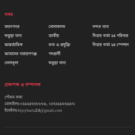
খবর
মহানগনর
খোলাকলম
বন্দর থানা
ফতুল্লা থানা
জাতীয়
বিজয় বার্তা ২৪ পরিবার
আন্তর্জাতিক
তথ্য ও প্রযুক্তি
বিজয় বার্তা ২৪ স্পেশাল
আমাদের নারায়ণগঞ্জ
পদপ্রার্থী
খেলাধূলা
ফতুল্লা থানা
প্রকাশক ও সম্পাদক
গৌতম সাহা
মোবাইলঃ-০১৯২২৭৫৮৮৮৯, ০১৭১২২৬৫৯৯৭।
ইমেইলঃ-bijoybarta24@gmail.com