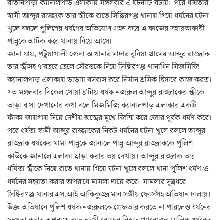
বাতানপাড়া ক্যানালপাড় এলাকায় মঙ্গলবার এ ঘটনাটি ঘটায়। পরে ধর্ষিতার
স্বামী আব্দুর রাজ্জাক তার স্ত্রীকে রাতে সিদ্ধিরগঞ্জ থানায় গিয়ে ধর্ষনের ঘটনা
খুলে বললে পুলিশের ধর্ষণের অভিযোগ গ্রহন করে এ কাজের সহায়তাকারী
পান্নুকে আটক করে থানায় নিয়ে আসে।
জানা যায়, পটুয়াখালী জেলা ও থানার মাদার বুনিয়া গ্রামের আব্দুর রাজ্জাক
তার স্ত্রীসহ ৭’বছরে ছেলে সৌরভকে নিয়ে সিদ্ধিরগঞ্জ থানাধিন মিজমিজি
ক্যানালপাড় এলাকায় ভাড়ায় বসবাস করে নির্মান শ্রমিক হিসাবে কাজ করত।
গত মঙ্গলবার বিকেল সোয়া ৪’টায় ধর্ষক নজরুল আব্দুর রাজ্জাকের স্ত্রীকে
ভাড়া বাসা দেখানোর কথা বলে মিজমিজি ক্যানালপাড় এলাকার একটি
ফাঁকা জায়গায় নিয়ে দেশীয় অস্ত্রের মূখে জিম্মি করে জোর পূর্বক ধর্ষণ করে।
পরে ধর্ষতা স্বামী আব্দুর রাজ্জাকের নিকট ধর্ষনের ঘটনা খুলে বললে আব্দুর
রাজ্জাক ধর্ষকের মামা পান্নুকে জানালে পান্নু আব্দুর রাজ্জাককে পুলিশ
কাউকে জানালে এলাকা ছাড়া করার ভয় দেখায়। আব্দুর রাজ্জাক তার
ধর্ষিতা স্ত্রীকে নিয়ে রাতে থানায় গিয়ে ঘটনা খুলে বললে থানা পুলিশ ধর্ষণ ও
ধর্ষনের সহয়তা করার অপরাধে মামলা দায়ে করে। মামলার সুত্রধরে
সিদ্ধিরগঞ্জ থানার এস.আই আকিকুজ্জামান সঙ্গীয় ফোর্সসহ অভিযান চালায়।
উক্ত অভিযানে পুলিশ ধর্ষক নজরুলকে গ্রেফতার করতে না পারলেও ধর্ষনের
সহয়তা করার অপরাধে কালু হাজী রোডের রিস্কার গ্যারেজের মালিক ধর্ষকের