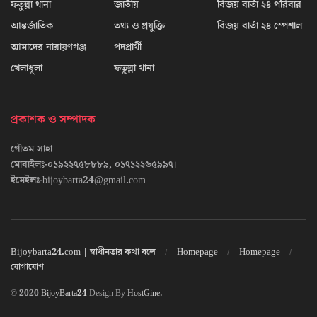
ফতুল্লা থানা
জাতীয়
বিজয় বার্তা ২৪ পরিবার
আন্তর্জাতিক
তথ্য ও প্রযুক্তি
বিজয় বার্তা ২৪ স্পেশাল
আমাদের নারায়ণগঞ্জ
পদপ্রার্থী
খেলাধূলা
ফতুল্লা থানা
প্রকাশক ও সম্পাদক
গৌতম সাহা
মোবাইলঃ-০১৯২২৭৫৮৮৮৯, ০১৭১২২৬৫৯৯৭।
ইমেইলঃ-bijoybarta24@gmail.com
Bijoybarta24.com | স্বাধীনতার কথা বলে
Homepage
Homepage
যোগাযোগ
© 2020
BijoyBarta24
Design By
HostGine
.