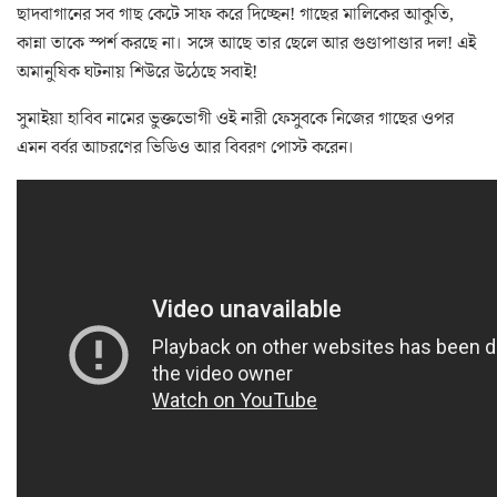
ছাদবাগানের সব গাছ কেটে সাফ করে দিচ্ছেন! গাছের মালিকের আকুতি,
কান্না তাকে স্পর্শ করছে না। সঙ্গে আছে তার ছেলে আর গুণ্ডাপাণ্ডার দল! এই
অমানুষিক ঘটনায় শিউরে উঠেছে সবাই!
সুমাইয়া হাবিব নামের ভুক্তভোগী ওই নারী ফেসুবকে নিজের গাছের ওপর
এমন বর্বর আচরণের ভিডিও আর বিবরণ পোস্ট করেন।