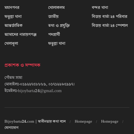
মহানগনর
খোলাকলম
বন্দর থানা
ফতুল্লা থানা
জাতীয়
বিজয় বার্তা ২৪ পরিবার
আন্তর্জাতিক
তথ্য ও প্রযুক্তি
বিজয় বার্তা ২৪ স্পেশাল
আমাদের নারায়ণগঞ্জ
পদপ্রার্থী
খেলাধূলা
ফতুল্লা থানা
প্রকাশক ও সম্পাদক
গৌতম সাহা
মোবাইলঃ-০১৯২২৭৫৮৮৮৯, ০১৭১২২৬৫৯৯৭।
ইমেইলঃ-bijoybarta24@gmail.com
Bijoybarta24.com | স্বাধীনতার কথা বলে
Homepage
Homepage
যোগাযোগ