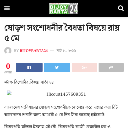
ষোড়শ সংশোধনীর বৈধতা বিষয়ে রায়
৫ মে
BY
BIJOYBARTA24
মার্চ ১০, ২০১৬
0
শেয়ার
স্টাফ রিপোর্টার,বিজয় বার্তা ২৪
বাংলাদেশ সংবিধানের ষোড়শ সংশোধনীকে চ্যালেঞ্জ করে দায়ের করা রিট
আবেদনের শুনানি জন্য আগামী ৫ মে দিন ঠিক করেছে হাইকোর্ট।
বিচারপতি মঈনুল ইসলাম চৌধুরী, বিচারপতি কাজী রেজাউল হক ও