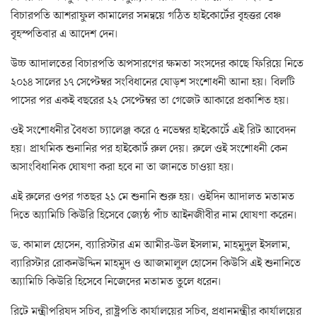
বিচারপতি আশরাফুল কামালের সমন্বয়ে গঠিত হাইকোর্টের বৃহত্তর বেঞ্চ
বৃহস্পতিবার এ আদেশ দেন।
উচ্চ আদালতের বিচারপতি অপসারণের ক্ষমতা সংসদের কাছে ফিরিয়ে নিতে
২০১৪ সালের ১৭ সেপ্টেম্বর সংবিধানের ষোড়শ সংশোধনী আনা হয়। বিলটি
পাসের পর একই বছরের ২২ সেপ্টেম্বর তা গেজেট আকারে প্রকাশিত হয়।
ওই সংশোধনীর বৈধতা চ্যালেঞ্জ করে ৫ নভেম্বর হাইকোর্টে এই রিট আবেদন
হয়। প্রাথমিক শুনানির পর হাইকোর্ট রুল দেয়। রুলে ওই সংশোধনী কেন
অসাংবিধানিক ঘোষণা করা হবে না তা জানতে চাওয়া হয়।
এই রুলের ওপর গতছর ২১ মে শুনানি শুরু হয়। ওইদিন আদালত মতামত
দিতে অ্যামিচি কিউরি হিসেবে জ্যেষ্ঠ পাঁচ আইনজীবীর নাম ঘোষণা করেন।
ড. কামাল হোসেন, ব্যারিস্টার এম আমীর-উল ইসলাম, মাহমুদুল ইসলাম,
ব্যারিস্টার রোকনউদ্দিন মাহমুদ ও আজমালুল হোসেন কিউসি এই শুনানিতে
অ্যামিচি কিউরি হিসেবে নিজেদের মতামত তুলে ধরেন।
রিটে মন্ত্রীপরিষদ সচিব, রাষ্ট্রপতি কার্যালয়ের সচিব, প্রধানমন্ত্রীর কার্যালয়ের