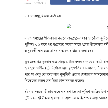
শেয়ার
VIEWS
নারায়ণগঞ্জ,বিজয় বার্তা ২৪
নারায়ণগঞ্জের শীতলক্ষ্যা নদীতে বাল্কহেডের ধাক্কায় নৌকা ডু
পুলিশ। ৩৫ ঘন্টা পর শুক্রবার সকাল সাড়ে ৭টায় শীতলক্ষ্যা নদ
অদূরবর্তী স্থান হতে ভাসমান অবস্থায় উদ্ধার করা হয়।
সূত্র মতে,গত বুধবার রাত সাড়ে ৮ টায় বন্দর ১নং খেয়া ঘাটে বা
ও ছেলে স্বাধীন (৪) নিখোঁজ হয়। বৃহস্পতিবার সকাল ৮ টায় বন্
পরে মা সেতু বেগমের লাশ কুমুদিনী ওয়েল ফেয়ারের সামনেথানার ফ
নিহতদের স্বজন চাঁন মিয়া লাশ সনাক্ত করেন।
ঘটনার সত্যতা স্বীকার করে নারায়ণগঞ্জ নৌ পুলিশ ফাঁড়ির উপ-
দুটি মরদেহই উদ্ধার হয়েছে। এ ব্যাপারে আইনগত ব্যবস্থা নেয়ার প