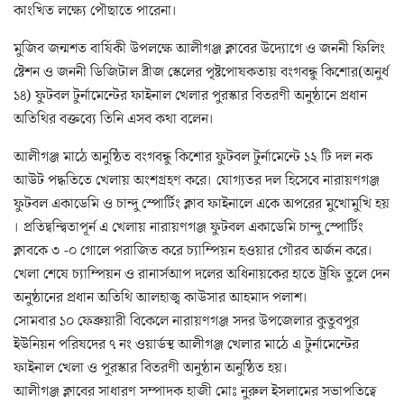
কাংখিত লক্ষ্যে পৌছাতে পারেনা।
মুজিব জন্মশত বার্ষিকী উপলক্ষে আলীগঞ্জ ক্লাবের উদ্যোগে ও জননী ফিলিং
ষ্টেশন ও জননী ডিজিটাল ব্রীজ স্কেলের পৃষ্টপোষকতায় বংগবন্ধু কিশোর(অনুর্ধ
১৪) ফুটবল টুর্নামেন্টের ফাইনাল খেলার পুরস্কার বিতরণী অনুষ্ঠানে প্রধান
অতিথির বক্তব্যে তিনি এসব কথা বলেন।
আলীগঞ্জ মাঠে অনুষ্ঠিত বংগবন্ধু কিশোর ফুটবল টুর্নামেন্টে ১২ টি দল নক
আউট পদ্ধতিতে খেলায় অংশগ্রহণ করে। যোগ্যতর দল হিসেবে নারায়ণগঞ্জ
ফুটবল একাডেমি ও চান্দু স্পোর্টিং ক্লাব ফাইনালে একে অপরের মুখোমুখি হয়
। প্রতিদ্বন্দ্বিতাপূর্ন এ খেলায় নারায়ণগঞ্জ ফুটবল একাডেমি চান্দু স্পোর্টিং
ক্লাবকে ৩ -০ গোলে পরাজিত করে চ্যাম্পিয়ন হওয়ার গৌরব অর্জন করে।
খেলা শেষে চ্যাম্পিয়ন ও রানার্সআপ দলের অধিনায়কের হাতে ট্রফি তুলে দেন
অনুষ্ঠানের প্রধান অতিথি আলহাজ্ব কাউসার আহমাদ পলাশ।
সোমবার ১০ ফেব্রুয়ারী বিকেলে নারায়ণগঞ্জ সদর উপজেলার কুতুবপুর
ইউনিয়ন পরিষদের ৭ নং ওয়ার্ডস্থ আলীগঞ্জ খেলার মাঠে এ টুর্নামেন্টের
ফাইনাল খেলা ও পুরস্কার বিতরণী অনুষ্ঠান অনুষ্ঠিত হয়।
আলীগঞ্জ ক্লাবের সাধারণ সম্পাদক হাজী মোঃ নুরুল ইসলামের সভাপতিত্বে