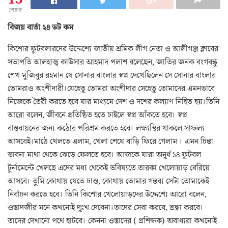
শেয়ার
বিজয় বার্তা ২৪ ডট কম
কিশোর ফুটবলারদের উদ্দেশ্যে জাতীয় শ্রমিক লীগ নেতা ও আলীগঞ্জ ক্লাবের
সভাপতি আলহাজ্ব কাউসার আহমাদ পলাশ বলেছেন, জাতির জনক বংগবন্ধু
শেখ মুজিবুর রহমান যে সোনার বাংলার স্বপ্ন দেখেছিলেন সে সোনার বাংলার
তোমরাও অংশীদারী।যেহেতু তোমরা অংশীদার সেহেতু তোমাদের এমনভাবে
নিজেকে তৈরী করতে হবে যার মাধ্যমে দেশ ও দশের কল্যাণ নিহিত হয়।তিনি
আরো বলেন, জীবনে প্রতিষ্ঠিত হতে চাইলে স্বপ্ন আঁকতে হবে। স্বপ্ন
বাস্তবায়নের জন্য কঠোর পরিশ্রম করতে হবে। লক্ষ্যস্থির থাকলে সাফল্য
আসবেই।মাঠে খেলতে এলাম, খেলা শেষে বাড়ি ফিরে গেলাম । এমন চিন্তা
ভাবনা মাথা থেকে ঝেড়ে ফেলতে হবে। আজকে যারা অনুর্ধ ১৪ ফুটবল
টুর্নামেন্টে খেলছে এদের মধ্য থেকেই ভবিষ্যতে তারকা খেলোয়াড় বেরিয়ে
আসবে। তুমি কোথায় যেতে চাও, কোথায় তোমার গন্তব্য সেটা তোমাকেই
নির্বাচন করতে হবে। তিনি কিশোর খেলোয়াড়দের উদ্দেশ্যে আরো বলেন,
ওস্তাদজীর মনে কখনোই দুঃখ দেবেনা।তাদের সেবা করবে, শ্রদ্ধা করবে।
তাদের দেখানো পথে হাটবে। কেননা ওস্তাদের ( প্রশিক্ষক) অবাধ্যরা কখনোই