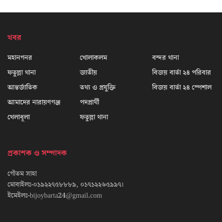
খবর
মহানগনর
খোলাকলম
বন্দর থানা
ফতুল্লা থানা
জাতীয়
বিজয় বার্তা ২৪ পরিবার
আন্তর্জাতিক
তথ্য ও প্রযুক্তি
বিজয় বার্তা ২৪ স্পেশাল
আমাদের নারায়ণগঞ্জ
পদপ্রার্থী
খেলাধূলা
ফতুল্লা থানা
প্রকাশক ও সম্পাদক
গৌতম সাহা
মোবাইলঃ-০১৯২২৭৫৮৮৮৯, ০১৭১২২৬৫৯৯৭।
ইমেইলঃ-bijoybarta24@gmail.com