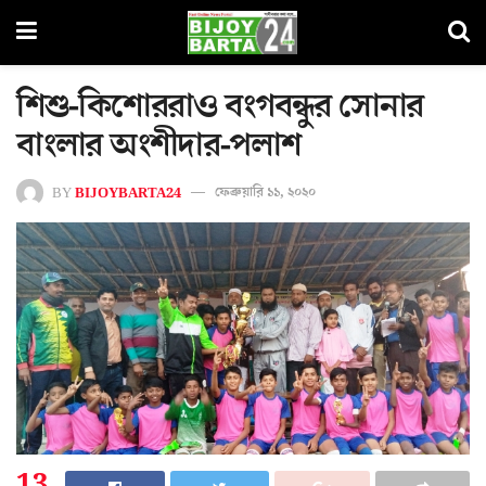
শিশু-কিশোররাও বংগবন্ধুর সোনার
বাংলার অংশীদার-পলাশ
BY
BIJOYBARTA24
ফেব্রুয়ারি ১১, ২০২০
13