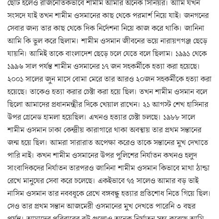
ছোট হলেও রাজনৈতিকভাবে শামীম আমার অনেক সিনিয়র। আমি যখন
সংসদে যাই তখন শামীম ওসমানের কাছ থেকে পরমার্শ নিয়ে যাই। জনগনের
সেবার জন্য তার কাছ থেকে দিক নির্দেশনা নিয়ে কাজ করে থাকি। জানিনা
আমি কি ভুল করে ছিলাম। শামীম ওসমান জীবনের ভয়ে নারায়ণগঞ্জ ছেড়ে
যায়নি। আমিই তাকে বাংলাদেশ ছেড়ে চলে যেতে বলে ছিলাম। ১৯৯১ থেকে
১৯৯৬ সাল পর্যন্ত শামীম ওসমানের ১৭ জন সহকর্মীকে হত্যা করা হয়েছে।
২০০১ সালের জুন মাসে বোমা মেরে তার আরও ২০জন সহকর্মীকে হত্যা করা
হয়েছে। তাকেও হত্যা করার চেষ্টা করা হয়ে ছিল। তখন শামীম ওসমান বলে
ছিলো আমাদের প্রধানমন্ত্রীর দিকে খেয়াল রাখেন। ২১ আগস্ট শেখ হাসিনার
উপর গ্রেনেড হামলা হয়েছিল। এখনও হত্যার চেষ্টা চলছে। ১৯৮৮ সালে
শামীম ওসমান ঢাকা কেন্দ্রীয় কারাগারে থাকা অবস্থায় তার প্রথম সন্তানের
জন্ম হয়ে ছিল। আমরা সারারাত অপেক্ষা করেও তাকে সন্তানের মুখ দেখাতে
পারি নাই। কখন শামীম ওসমানের উপর পুলিশের নির্যাতন কখনও হলুদ
সাংবাদিকদের নির্যাতন তারপরও জানিনা শামীম ওসমান কিভাবে মাথা ঠান্ডা
রেখে মানুষের সেবা করে চলেছে। একইভাবে ৭৫ সালেও আমার বড় ভাই
নাসিম ওসমান তার নববধূকে রেখে বঙ্গবন্ধু হত্যার প্রতিশোধ নিতে গিয়ে ছিল।
সেও তার প্রথম সন্তান আজমেরী ওসমানের মুখ দেখতে পারেনি ৩ বছর
পর্যন্ত। আমাদের পরিবারের বউ গুলোও অনেক নির্যাতন সহ্য করেছে আমি