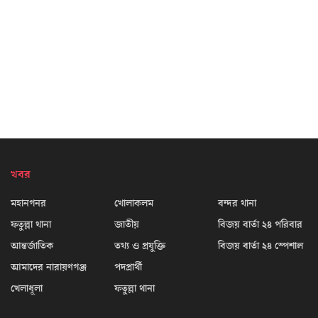
খবর
মহানগনর
খোলাকলম
বন্দর থানা
ফতুল্লা থানা
জাতীয়
বিজয় বার্তা ২৪ পরিবার
আন্তর্জাতিক
তথ্য ও প্রযুক্তি
বিজয় বার্তা ২৪ স্পেশাল
আমাদের নারায়ণগঞ্জ
পদপ্রার্থী
খেলাধূলা
ফতুল্লা থানা