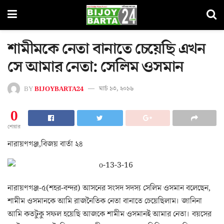
শামীমকে নেতা বানাতে চেয়েছি এখন
সে আমার নেতা: সেলিম ওসমান
BY
BIJOYBARTA24
মার্চ ১৩, ২০১৬
0
শেয়ার
নারায়ণগঞ্জ,বিজয় বার্তা ২৪
নারায়ণগঞ্জ-৫(শহর-বন্দর) আসনের সংসদ সদস্য সেলিম ওসমান বলেছেন,
শামীম ওসমানকে আমি রাজনৈতিক নেতা বানাতে চেয়েছিলাম। জানিনা
আমি কতটুকু সফল হয়েছি আজকে শামীম ওসমানই আমার নেতা। বয়সের