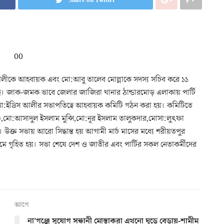
িস আলীকে আহবায়ক এবং মো:আবু তালেব মোল্লাকে সদস্য সচিব করে ১১
ছে। জাক-জমক ভাবে জেলার জাজিরা থানার ঠান্ডারমোড় এলাকায় পার্টি
মো:ইদ্রিস আলীর সভাপতিত্বে আহবায়ক কমিটি গঠন করা হয়। কমিটিতে
র),মো:আসাদুল ইসলাম মুন্সি,মো:নূর ইসলাম তালুকদার,মোসা:লুৎফা
। উক্ত সভায় আরো সিদ্ধান্ত হয় আগামী মার্চ মাসের মধ্যে শরীয়তপুর
মতিক্রমে গৃহিত হয়। সভা শেষে দেশ ও জাতীর এবং পার্টির সকল নেতাকর্মীদের
আগে
না’গঞ্জে সুযোগ সন্ধানী মোস্তাকরা এখনো ঘুড়ে বেড়ায়-শামীম