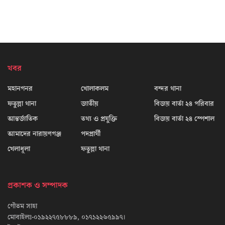
খবর
মহানগনর
খোলাকলম
বন্দর থানা
ফতুল্লা থানা
জাতীয়
বিজয় বার্তা ২৪ পরিবার
আন্তর্জাতিক
তথ্য ও প্রযুক্তি
বিজয় বার্তা ২৪ স্পেশাল
আমাদের নারায়ণগঞ্জ
পদপ্রার্থী
খেলাধূলা
ফতুল্লা থানা
প্রকাশক ও সম্পাদক
গৌতম সাহা
মোবাইলঃ-০১৯২২৭৫৮৮৮৯, ০১৭১২২৬৫৯৯৭।