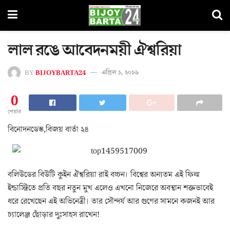
লাল রঙে আবেদনময়ী ঐশ্বরিয়া
BY
BIJOYBARTA24
এপ্রিল ১, ২০১৬
0
শেয়ার
বিনোদনডেস্ক,বিজয় বার্তা ২৪
বলিউডের বিউটি কুইন ঐশ্বরিয়া রাই বচ্চন। বিশ্বের অন্যতম এই ফিল্ম
ইন্ডাস্ট্রিতে প্রতি বছর নতুন মুখ এলেও এখনো নিজেরে অবস্থান শক্তভাবেই
ধরে রেখেছেন এই অভিনেত্রী। তার সৌন্দর্য আর গুণের সামনে কজনই আর
চ্যালেঞ্জ ছোঁড়ার দুঃসাহস রাখেন!