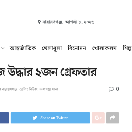
নারায়ণগঞ্জ,
আগস্ট ৮, ২০২৬
আন্তর্জাতিক
খেলাধূলা
বিনোদন
খোলাকলম
শিল্
জি উদ্ধার ২জন গ্রেফতার
0
 নারায়ণগঞ্জ
,
ব্রেকিং নিউজ
,
রুপগঞ্জ থানা
Share on Twitter