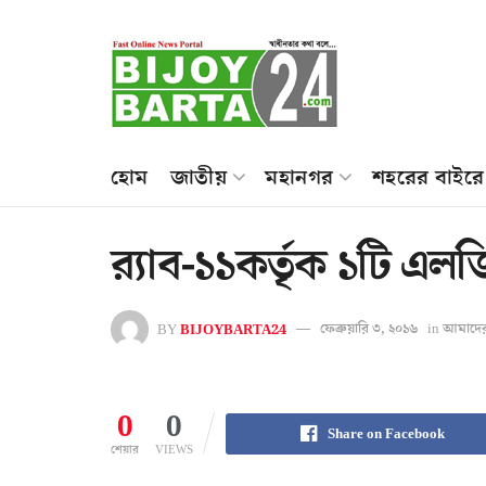
হোম
জাতীয়
মহানগর
শহরের বাইরে
র‌্যাব-১১কর্তৃক ১টি এল
BY
BIJOYBARTA24
ফেব্রুয়ারি ৩, ২০১৬
in
আমাদের
0
0
Share on Facebook
শেয়ার
VIEWS