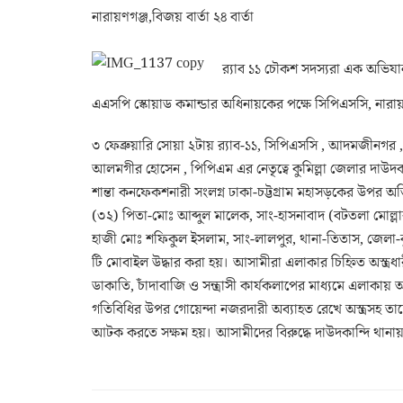
নারায়ণগঞ্জ,বিজয় বার্তা ২৪ বার্তা
র‌্যাব ১১ চৌকশ সদস্যরা এক অভিযা
এএসপি স্কোয়াড কমান্ডার অধিনায়কের পক্ষে সিপিএসসি, নারায়ণগ
৩ ফেব্রুয়ারি সোয়া ২টায় র‌্যাব-১১, সিপিএসসি , আদমজীনগর
আলমগীর হোসেন , পিপিএম এর নেতৃত্বে কুমিল্লা জেলার দাউদ
শান্তা কনফেকশনারী সংলগ্ন ঢাকা-চট্টগ্রাম মহাসড়কের উপর অভিয
(৩২) পিতা-মোঃ আব্দুল মালেক, সাং-হাসনাবাদ (বটতলা মোল্লাবা
হাজী মোঃ শফিকুল ইসলাম, সাং-লালপুর, থানা-তিতাস, জেলা-ক
টি মোবাইল উদ্ধার করা হয়। আসামীরা এলাকার চিহ্নিত অস্ত্রধারী 
ডাকাতি, চাঁদাবাজি ও সন্ত্রাসী কার্যকলাপের মাধ্যমে এলাকায় আধ
গতিবিধির উপর গোয়েন্দা নজরদারী অব্যাহত রেখে অস্ত্রসহ তাদ
আটক করতে সক্ষম হয়। আসামীদের বিরুদ্ধে দাউদকান্দি থানায় 