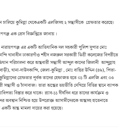
ন চালিয়ে কুমিল্লা থেকেএকটি এলজিসহ ২ সন্ত্রাসীকে গ্রেফতার করেছে।
ঞ্জ এক প্রেস বিজ্ঞপ্তিতে জানায় ।
 , নারায়ণগঞ্জ এর একটি আভিযানিক দল সহকারী পুলিশ সুপার মোঃ
কান্দি থানাধীন ঢাকারগাঁও শহীদ নজরুল সরকারী ডিগ্রী কলেজের বিপরীতে
ান পরিচালনা করে অস্ত্রধারী সন্ত্রাসী আব্দুল কাদের জিলানী আব্দুল্লাহ
ড়ী), থানা-দাউদকান্দি, জেলা-কুমিল্লা , মোঃ বাছির উদ্দিন (৪৬), পিতা-
ুমিল্লাদের গ্রেফতার পূর্বক তাদের হেফাজত হতে ০১ টি এলজি এবং ০৩
সন্ত্রাসী ও চাঁদাবাজ। তারা অস্ত্রের ভয়ভীতি দেখিয়ে বিভিন্ন স্থানে ব্যাপক
িপত্য বিস্তার করে থাকে। র‌্যাব-১১ দীর্ঘদিন ধরে তাদের কার্যক্রম ও
ের অবস্থান নিশ্চিত হয়ে উপরোক্ত আসামীদেরকে অস্ত্রসহ হাতেনাতে
একটি অস্ত্র মামলা দায়ের করা হয়েছে।