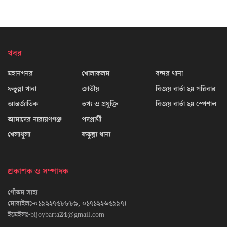
খবর
মহানগনর
খোলাকলম
বন্দর থানা
ফতুল্লা থানা
জাতীয়
বিজয় বার্তা ২৪ পরিবার
আন্তর্জাতিক
তথ্য ও প্রযুক্তি
বিজয় বার্তা ২৪ স্পেশাল
আমাদের নারায়ণগঞ্জ
পদপ্রার্থী
খেলাধূলা
ফতুল্লা থানা
প্রকাশক ও সম্পাদক
গৌতম সাহা
মোবাইলঃ-০১৯২২৭৫৮৮৮৯, ০১৭১২২৬৫৯৯৭।
ইমেইলঃ-bijoybarta24@gmail.com