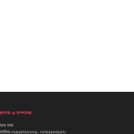
্রকাশক ও সম্পাদক
তম সাহা
োবাইলঃ-০১৯২২৭৫৮৮৮৯, ০১৭১২২৬৫৯৯৭।