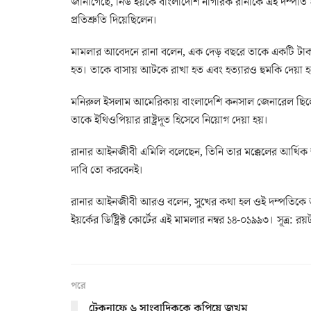
জানাগেছে, নিউ ইয়র্কে বাংলাদেশি নাগরিক রানাকে এই দম্পতি
প্রতিশ্রুতি দিয়েছিলেন।
মামলার আবেদনে রানা বলেন, এক দেড় বছরে তাকে একটি টাকাও
হত। তাকে বাসায় আটকে রাখা হত এবং হত্যারও হুমকি দেয়া 
মনিরুল ইসলাম আমেরিকায় বাংলাদেশি কনসাল জেনারেল ছিলেন।
তাকে ইথিওপিয়ার রাষ্ট্রদূত হিসেবে নিয়োগ দেয়া হয়।
রানার আইনজীবী এমিলি বলেছেন, তিনি তার মক্কেলের আর্থিক ক্
দাবি তো করবেনই।
রানার আইনজীবী আরও বলেন, সুখের কথা হল ওই দম্পতিকে ত
ইয়র্কের ডিষ্ট্রিক্ট কোর্টের এই মামলার নম্বর ১৪-০১৯৯৩। সূত্র: রয়ট
পরে
টেকনাফে ৬ সাংবাদিককে কুপিয়ে জখম