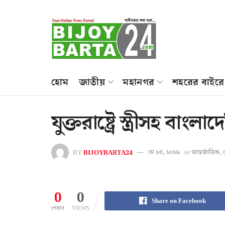
হোম
জাতীয়
মহানগর
শহরের বাইরে
যুক্তরাষ্ট্রে স্ত্রীসহ ব
BY
BIJOYBARTA24
মে ১৩, ২০১৬
in
আন্তর্জাতিক
,
0
0
Share on Facebook
শেয়ার
VIEWS