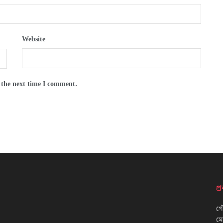
Website
 the next time I comment.
প
গৌ
ম