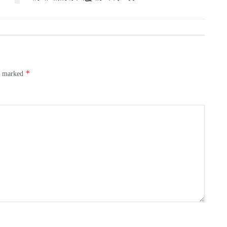
*
re marked