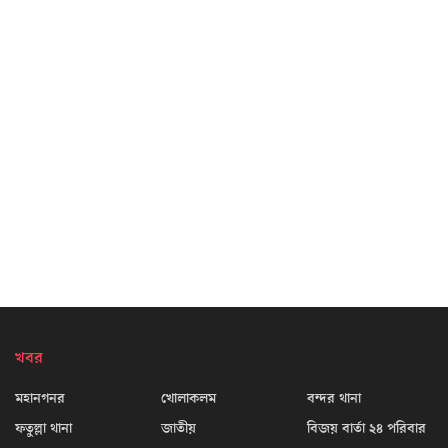
খবর
মহানগনর
খোলাকলম
বন্দর থানা
ফতুল্লা থানা
জাতীয়
বিজয় বার্তা ২৪ পরিবার