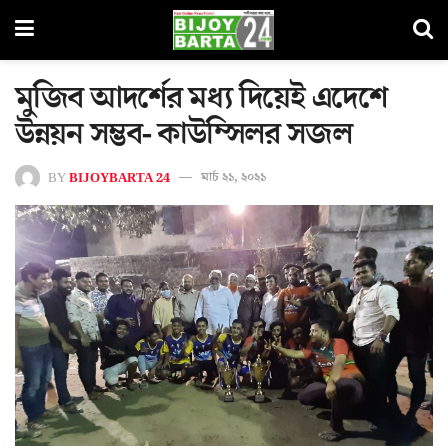
মুজিব আদর্শের মধ্য দিয়েই এদেশে
উন্নয়ন সম্ভব- কাউম্সিলর সজল
BY
BIJOYBARTA 24
মার্চ ২১, ২০২১