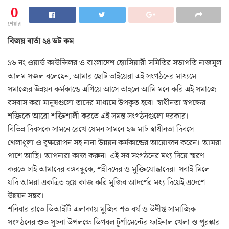
0
শেয়ার
বিজয় বার্তা ২৪ ডট কম
১৬ নং ওয়ার্ড কাউন্সিলর ও বাংলাদেশ হোাসিয়ারী সমিতির সভাপতি নাজমুল
আলম সজল বলেছেন, আমার ছোট ভাইয়েরা এই সংগঠনের মাধ্যমে
সমাজের উন্নয়ন কর্মকান্ডে এগিয়ে আসে তাহলে আমি মনে করি এই সমাজে
বসবাস করা মানুষগুলো তাদের মাধ্যমে উপকৃত হবে। স্বাধীনতা স্বপক্ষের
শক্তিকে আরো শক্তিশালী করতে এই সমস্ত সংগঠনগুলো দরকার।
বিভিন্ন দিবসকে সামনে রেখে যেমন সামনে ২৬ মার্চ স্বাধীনতা দিবসে
খেলাধূলা ও বৃক্ষরোপন সহ নানা উন্নয়ন কর্মকান্ডের আয়োজন করেন। আমরা
পাশে আছি। আপনারা কাজ করুন। এই সব সংগঠনের মধ্য দিয়ে স্মরণ
করতে চাই আমাদের বঙ্গবন্ধুকে, শহীদদের ও মুক্তিযোদ্ধাদের। সবাই মিলে
যদি আমরা একত্রিত হয়ে কাজ করি মুজিব আদর্শের মধ্য দিয়েই এদেশে
উন্নয়ন সম্ভব।
শনিবার রাতে ডিআইটি এলাকায় মুজিব শত বর্ষ ও উদীপ্ত সামাজিক
সংগঠনের শুভ সূচনা উপলক্ষে ডিগবল টূর্ণামেন্টের ফাইনাল খেলা ও পুরস্কার