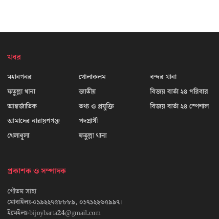
খবর
মহানগনর
খোলাকলম
বন্দর থানা
ফতুল্লা থানা
জাতীয়
বিজয় বার্তা ২৪ পরিবার
আন্তর্জাতিক
তথ্য ও প্রযুক্তি
বিজয় বার্তা ২৪ স্পেশাল
আমাদের নারায়ণগঞ্জ
পদপ্রার্থী
খেলাধূলা
ফতুল্লা থানা
প্রকাশক ও সম্পাদক
গৌতম সাহা
মোবাইলঃ-০১৯২২৭৫৮৮৮৯, ০১৭১২২৬৫৯৯৭।
ইমেইলঃ-bijoybarta24@gmail.com