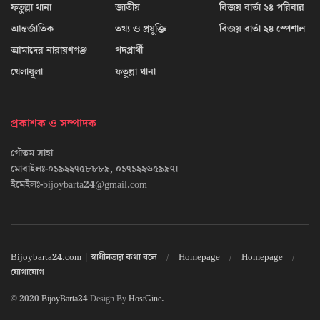
ফতুল্লা থানা
জাতীয়
বিজয় বার্তা ২৪ পরিবার
আন্তর্জাতিক
তথ্য ও প্রযুক্তি
বিজয় বার্তা ২৪ স্পেশাল
আমাদের নারায়ণগঞ্জ
পদপ্রার্থী
খেলাধূলা
ফতুল্লা থানা
প্রকাশক ও সম্পাদক
গৌতম সাহা
মোবাইলঃ-০১৯২২৭৫৮৮৮৯, ০১৭১২২৬৫৯৯৭।
ইমেইলঃ-bijoybarta24@gmail.com
Bijoybarta24.com | স্বাধীনতার কথা বলে
Homepage
Homepage
যোগাযোগ
© 2020
BijoyBarta24
Design By
HostGine
.