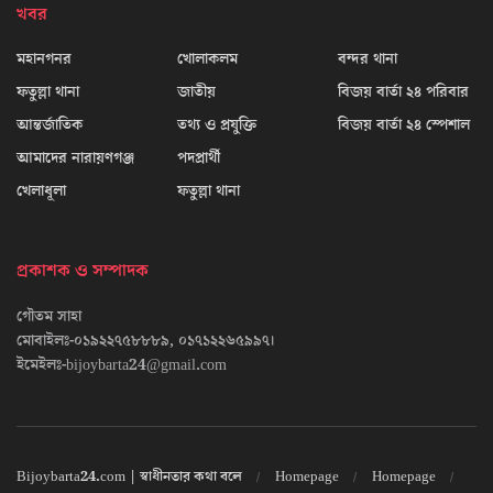
খবর
মহানগনর
খোলাকলম
বন্দর থানা
ফতুল্লা থানা
জাতীয়
বিজয় বার্তা ২৪ পরিবার
আন্তর্জাতিক
তথ্য ও প্রযুক্তি
বিজয় বার্তা ২৪ স্পেশাল
আমাদের নারায়ণগঞ্জ
পদপ্রার্থী
খেলাধূলা
ফতুল্লা থানা
প্রকাশক ও সম্পাদক
গৌতম সাহা
মোবাইলঃ-০১৯২২৭৫৮৮৮৯, ০১৭১২২৬৫৯৯৭।
ইমেইলঃ-bijoybarta24@gmail.com
Bijoybarta24.com | স্বাধীনতার কথা বলে
Homepage
Homepage