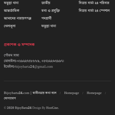
ফতুল্লা থানা
জাতীয়
বিজয় বার্তা ২৪ পরিবার
আন্তর্জাতিক
তথ্য ও প্রযুক্তি
বিজয় বার্তা ২৪ স্পেশাল
আমাদের নারায়ণগঞ্জ
পদপ্রার্থী
খেলাধূলা
ফতুল্লা থানা
প্রকাশক ও সম্পাদক
গৌতম সাহা
মোবাইলঃ-০১৯২২৭৫৮৮৮৯, ০১৭১২২৬৫৯৯৭।
ইমেইলঃ-bijoybarta24@gmail.com
Bijoybarta24.com | স্বাধীনতার কথা বলে
Homepage
Homepage
যোগাযোগ
© 2020
BijoyBarta24
Design By
HostGine
.