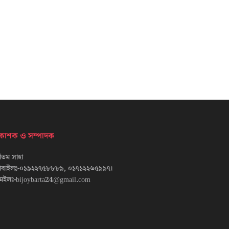
্রকাশক ও সম্পাদক
তম সাহা
োবাইলঃ-০১৯২২৭৫৮৮৮৯, ০১৭১২২৬৫৯৯৭।
েইলঃ-bijoybarta24@gmail.com