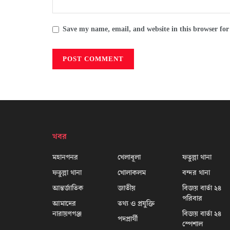
Save my name, email, and website in this browser for
খবর
মহানগনর
খেলাধূলা
ফতুল্লা থানা
ফতুল্লা থানা
খোলাকলম
বন্দর থানা
আন্তর্জাতিক
জাতীয়
বিজয় বার্তা ২৪
পরিবার
আমাদের
তথ্য ও প্রযুক্তি
নারায়ণগঞ্জ
বিজয় বার্তা ২৪
পদপ্রার্থী
স্পেশাল