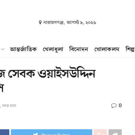
নারায়ণগঞ্জ,
আগস্ট ৯, ২০২৬
আন্তর্জাতিক
খেলাধূলা
বিনোদন
খোলাকলম
শিল্
াজ সেবক ওয়াইসউদ্দিন
ি
0
,
সদর থানা
Share on Twitter