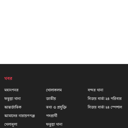
খবর
মহানগনর
খোলাকলম
বন্দর থানা
ফতুল্লা থানা
জাতীয়
বিজয় বার্তা ২৪ পরিবার
আন্তর্জাতিক
তথ্য ও প্রযুক্তি
বিজয় বার্তা ২৪ স্পেশাল
আমাদের নারায়ণগঞ্জ
পদপ্রার্থী
খেলাধূলা
ফতুল্লা থানা