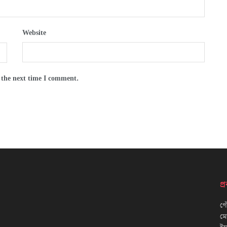
Website
 the next time I comment.
প
গৌ
ম