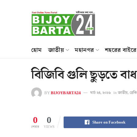
হোম
জাতীয়
মহানগর
শহরের বাইরে
বিজিবি গুলি ছুড়তে বাধ
BY
BIJOYBARTA24
মার্চ ২৪, ২০১৬
in
জাতীয়
,
ব্রে
0
0
Share on Facebook
শেয়ার
VIEWS