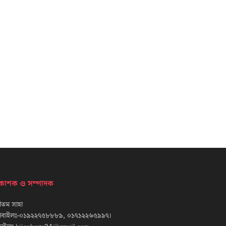
্রকাশক ও সম্পাদক
তম সাহা
োবাইলঃ-০১৯২২৭৫৮৮৮৯, ০১৭১২২৬৫৯৯৭।