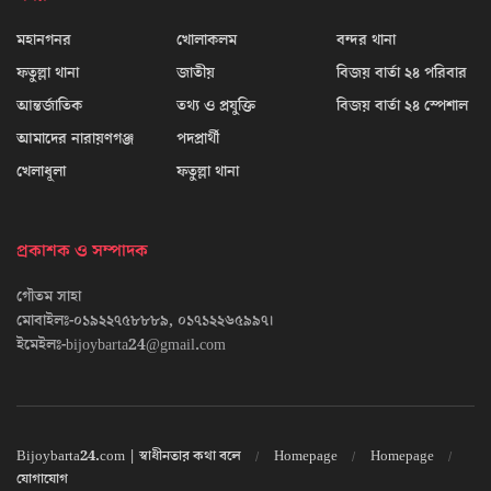
মহানগনর
খোলাকলম
বন্দর থানা
ফতুল্লা থানা
জাতীয়
বিজয় বার্তা ২৪ পরিবার
আন্তর্জাতিক
তথ্য ও প্রযুক্তি
বিজয় বার্তা ২৪ স্পেশাল
আমাদের নারায়ণগঞ্জ
পদপ্রার্থী
খেলাধূলা
ফতুল্লা থানা
প্রকাশক ও সম্পাদক
গৌতম সাহা
মোবাইলঃ-০১৯২২৭৫৮৮৮৯, ০১৭১২২৬৫৯৯৭।
ইমেইলঃ-bijoybarta24@gmail.com
Bijoybarta24.com | স্বাধীনতার কথা বলে
Homepage
Homepage
যোগাযোগ