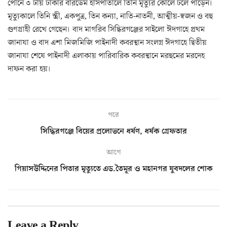
পৌনে ৩ টায় ঢাকার বারডেম হাসপাতালে তিনি মৃত্যুর কোলে ঢলে পাড়েন।
মৃত্যুকালে তিনি স্ত্রী, একপুত্র, তিন কন্যা, নাতি-নাতনী, আত্মীয়-স্বজন ও বহু
গুণগ্রাহী রেখে গেছেন। বাদ মাগরিব সিদ্ধিরগঞ্জের সাইলো ঈদগাহে প্রথম
জানাযা ও বাদ এশা মিজমিজি পাইনাদী কবরস্থান সংলগ্ন ঈদগাহে দ্বিতীয়
জানাযা শেষে পাইনাদী এলাকায় পারিবারিক কবরস্থানে মরহুমের মরদেহ
দাফন করা হয়।
পরে
সিদ্ধিরগঞ্জে বিয়ের প্রলোভনে ধর্ষণ, ধর্ষক গ্রেফতার
আগে
গিয়াসউদ্দিনের পিতার মৃত্যুতে এড.তৈমূর ও মহানগর যুবদলের শোক
Leave a Reply