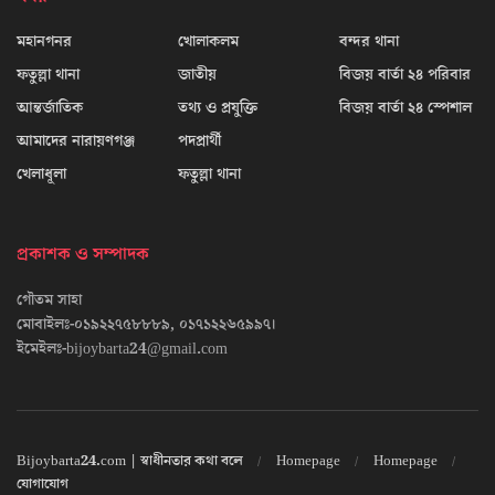
মহানগনর
খোলাকলম
বন্দর থানা
ফতুল্লা থানা
জাতীয়
বিজয় বার্তা ২৪ পরিবার
আন্তর্জাতিক
তথ্য ও প্রযুক্তি
বিজয় বার্তা ২৪ স্পেশাল
আমাদের নারায়ণগঞ্জ
পদপ্রার্থী
খেলাধূলা
ফতুল্লা থানা
প্রকাশক ও সম্পাদক
গৌতম সাহা
মোবাইলঃ-০১৯২২৭৫৮৮৮৯, ০১৭১২২৬৫৯৯৭।
ইমেইলঃ-bijoybarta24@gmail.com
Bijoybarta24.com | স্বাধীনতার কথা বলে
Homepage
Homepage
যোগাযোগ