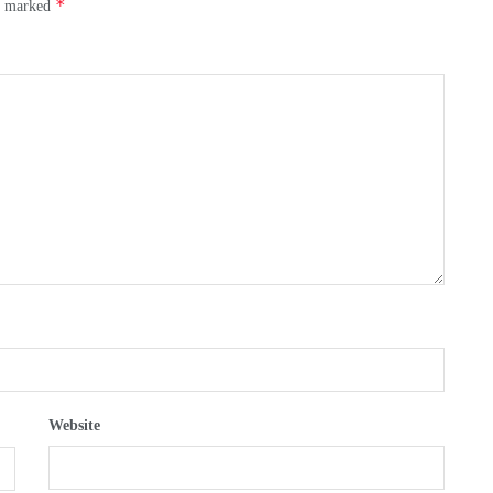
*
re marked
Website