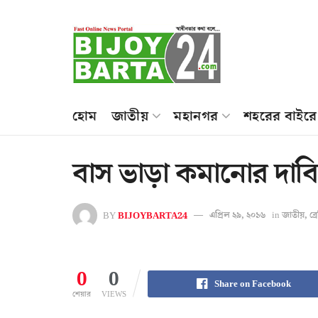
হোম
জাতীয়
মহানগর
শহরের বাইরে
বাস ভাড়া কমানোর দাবি
BY
BIJOYBARTA24
এপ্রিল ২৯, ২০১৬
in
জাতীয়
,
ব্
0
0
Share on Facebook
শেয়ার
VIEWS