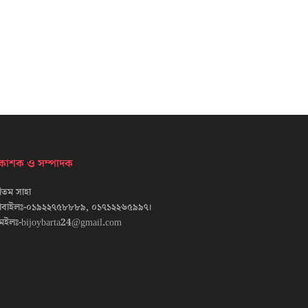
্রকাশক ও সম্পাদক
তম সাহা
োবাইলঃ-০১৯২২৭৫৮৮৮৯, ০১৭১২২৬৫৯৯৭।
েইলঃ-bijoybarta24@gmail.com