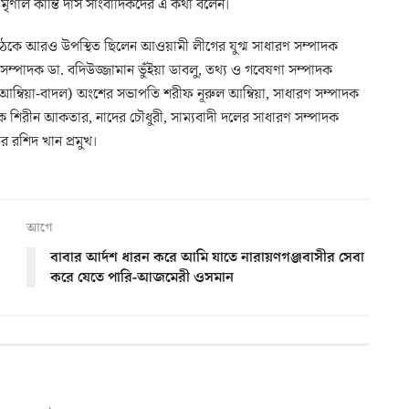
ৃণাল কান্তি দাস সাংবাদিকদের এ কথা বলেন।
 বৈঠকে আরও উপস্থিত ছিলেন আওয়ামী লীগের যুগ্ম সাধারণ সম্পাদক
 সম্পাদক ডা. বদিউজ্জামান ভুঁইয়া ডাবলু, তথ্য ও গবেষণা সম্পাদক
 (আম্বিয়া-বাদল) অংশের সভাপতি শরীফ নূরুল আম্বিয়া, সাধারণ সম্পাদক
ক শিরীন আকতার, নাদের চৌধুরী, সাম্যবাদী দলের সাধারণ সম্পাদক
উর রশিদ খান প্রমুখ।
আগে
বাবার আর্দশ ধারন করে আমি যাতে নারায়ণগঞ্জবাসীর সেবা
করে যেতে পারি-আজমেরী ওসমান