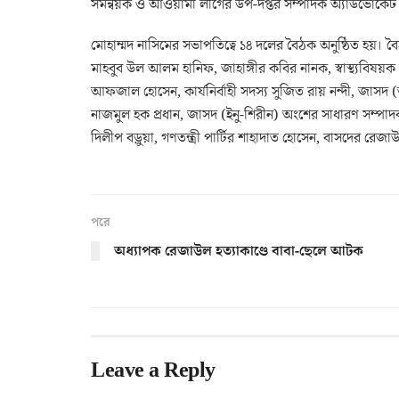
সমন্বয়ক ও আওয়ামী লীগের উপ-দপ্তর সম্পাদক অ্যাডভোকেট ম
মোহাম্মদ নাসিমের সভাপতিত্বে ১৪ দলের বৈঠক অনুষ্ঠিত হয়।
মাহবুব উল আলম হানিফ, জাহাঙ্গীর কবির নানক, স্বাস্থ্যবিষয়ক
আফজাল হোসেন, কার্যনির্বাহী সদস্য সুজিত রায় নন্দী, জাসদ
নাজমুল হক প্রধান, জাসদ (ইনু-শিরীন) অংশের সাধারণ সম্পাদ
দিলীপ বড়ুয়া, গণতন্ত্রী পার্টির শাহাদাত হোসেন, বাসদের রেজা
পরে
অধ্যাপক রেজাউল হত্যাকাণ্ডে বাবা-ছেলে আটক
Leave a Reply