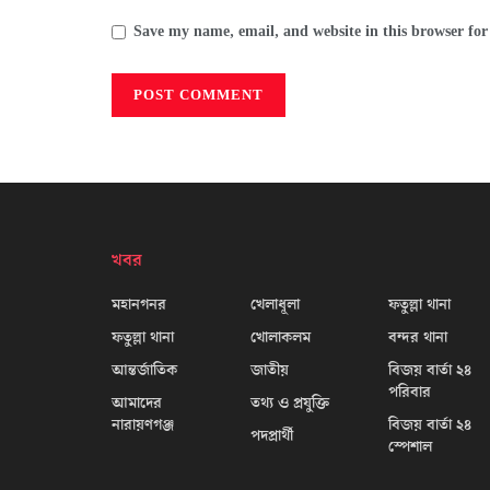
Save my name, email, and website in this browser for
খবর
মহানগনর
খেলাধূলা
ফতুল্লা থানা
ফতুল্লা থানা
খোলাকলম
বন্দর থানা
আন্তর্জাতিক
জাতীয়
বিজয় বার্তা ২৪
পরিবার
আমাদের
তথ্য ও প্রযুক্তি
নারায়ণগঞ্জ
বিজয় বার্তা ২৪
পদপ্রার্থী
স্পেশাল