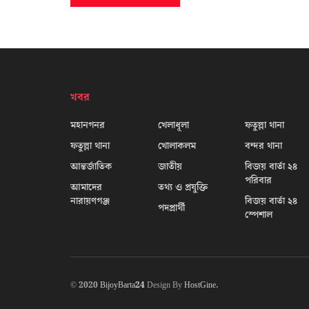
খবর
মহানগনর
খেলাধূলা
ফতুল্লা থানা
ফতুল্লা থানা
খোলাকলম
বন্দর থানা
আন্তর্জাতিক
জাতীয়
বিজয় বার্তা ২৪
পরিবার
আমাদের
তথ্য ও প্রযুক্তি
নারায়ণগঞ্জ
বিজয় বার্তা ২৪
পদপ্রার্থী
স্পেশাল
© 2020
BijoyBarta24
Design By
HostGine
.