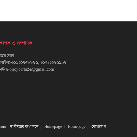
্রকাশক ও সম্পাদক
তম সাহা
োবাইলঃ-০১৯২২৭৫৮৮৮৯, ০১৭১২২৬৫৯৯৭।
েইলঃ-bijoybarta24@gmail.com
om | স্বাধীনতার কথা বলে
Homepage
Homepage
যোগাযোগ